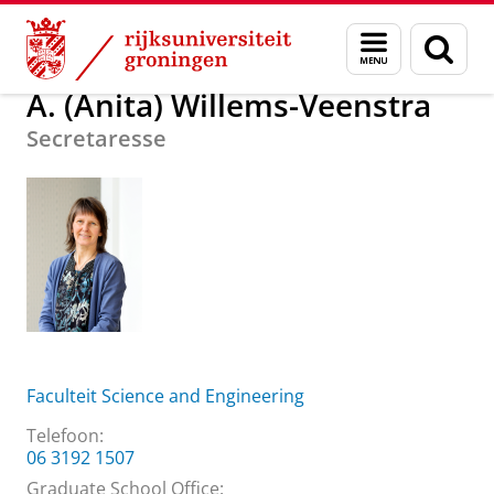
Skip
Skip
Over ons
A. (Anita) Willems-Veenstra
Menu
Zoek
to
to
en
Content
Navigation
zoeken
A. (Anita) Willems-Veenstra
Secretaresse
Faculteit Science and Engineering
Telefoon:
06 3192 1507
Graduate School Office: