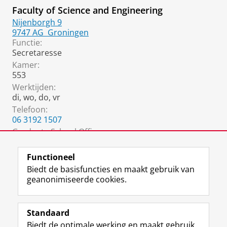
Faculty of Science and Engineering
Nijenborgh 9
9747 AG
Groningen
Functie:
Secretaresse
Kamer:
553
Werktijden:
di, wo, do, vr
Telefoon:
06 3192 1507
Graduate School Office:
sec.gsse@rug.nl
Functioneel
Biedt de basisfuncties en maakt gebruik van
geanonimiseerde cookies.
F
L
R
I
Y
Volg de RUG
a
i
S
n
o
Standaard
c
n
S
s
u
Biedt de optimale werking en maakt gebruik