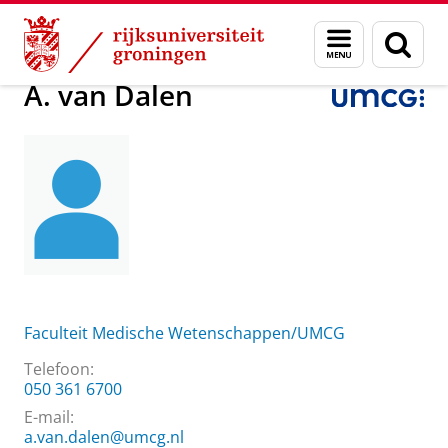
Skip
Skip
Over ons
A. van Dalen
Menu
Zoek
to
to
en
Content
Navigation
zoeken
A. van Dalen
Faculteit Medische Wetenschappen/UMCG
Telefoon:
050 361 6700
E-mail:
a.van.dalen@umcg.nl