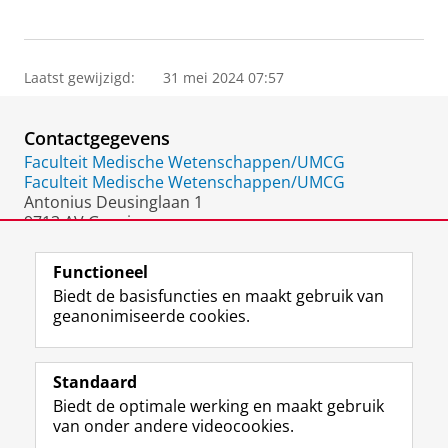
Laatst gewijzigd:
31 mei 2024 07:57
Contactgegevens
Faculteit Medische Wetenschappen/UMCG
Faculteit Medische Wetenschappen/UMCG
Antonius Deusinglaan 1
9713 AV Groningen
Nederland
Functioneel
Biedt de basisfuncties en maakt gebruik van
geanonimiseerde cookies.
F
L
R
I
Y
Volg de RUG
a
i
S
n
o
Standaard
c
n
S
s
u
Biedt de optimale werking en maakt gebruik
e
k
-
t
T
Studiekiezers
van onder andere videocookies.
b
e
f
a
u