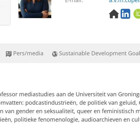
E-mail:
a.v.m.cope
H
L
o
i
m
n
e
k
p
e
a
d
Pers/media
Sustainable Development Goa
g
I
e
n
rofessor mediastudies aan de Universiteit van Gronin
mvatten: podcastindustrieën, de politiek van geluid
van gender en seksualiteit, queer en feministisch me
eën, politieke fenomenologie, audioarchieven en cul