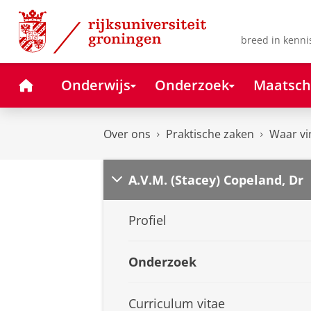
Skip
Skip
to
to
Content
Navigation
breed in kenni
Home
Onderwijs
Onderzoek
Maatsch
Over ons
Praktische zaken
Waar vi
A.V.M. (Stacey) Copeland, Dr
Profiel
Onderzoek
Curriculum vitae