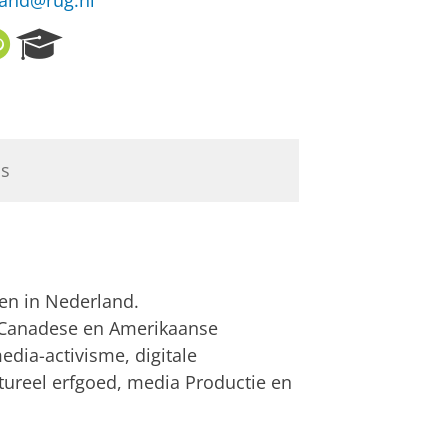
land@rug.nl
O
R
R
e
C
s
I
e
D
a
r
ls
c
h
P
o
r
t
gen in Nederland.
a
l
, Canadese en Amerikaanse
dia-activisme, digitale
tureel erfgoed, media Productie en