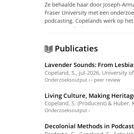
Ze behaalde haar door Joseph-Arm
Fraser University met een onderzoe
podcasting. Copelands werk op het 
waaronder Radio Journal: Internati
heeft gepubliceerd in verschillend
podcasting en soundscape-beoordel
Publicaties
die een brug slaat tussen onderzoek
Lavender Sounds: From Lesbia
Overige rollen: Ze is momenteel co
Copeland, S.
,
jul-2026
,
University o
co-voorzitter van de Radio, Audio 
Onderzoeksoutput
›
›
peer review
Media Studies ( SCMS). Bekijk hier 
Living Culture, Making Heritag
Copeland behaalde haar Master of 
Copeland, S.
(Producent) & Huber, K
studeerde met een focus op radiopr
Onderzoeksoutput
›
Arts in Radio and Television Arts 
Decolonial Methods in Podcast
specialisatie in audioproductie vo
was van FemRadio, een in Toronto,
Perdomo, G.,
Copeland, S.
, Soto-Vá