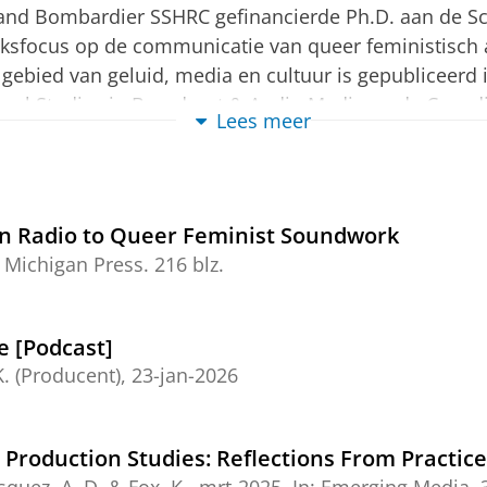
and Bombardier SSHRC gefinancierde Ph.D. aan de S
ksfocus op de communicatie van queer feministisch a
gebied van geluid, media en cultuur is gepubliceerd i
onal Studies in Broadcast & Audio Media en de Canad
Lees meer
e geredigeerde collecties, heeft mede-publicaties ge
ing, en werkt actief aan het produceren van publiek
 en de creatieve praktijk.
n Radio to Queer Feminist Soundwork
-directeur van Amplify Podcast Network, een wetenscha
f Michigan Press
.
216 blz.
Media, and Podcasting Special Interest Group (RAMP S
enkele van mijn andere projecten.
e [Podcast]
Arts aan het Ryerson York gezamenlijke communicati
. (Producent),
23-jan-2026
oductie, geluidsstudies, mediacultuur en genderstudi
aan de Toronto Metropolitan University (voorheen Rye
 Production Studies: Reflections From Practic
or radio, muziek en film. Het was tijdens haar maste
 Canada gevestigd feministisch gemeenschapsradiocol
squez, A. D. & Fox, K.,
mrt-2025
,
In:
Emerging Media.