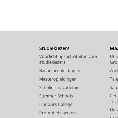
Studiekiezers
Maa
Voorlichtingsactiviteiten voor
Univ
studiekiezers
Gro
Bacheloropleidingen
Zoe
Masteropleidingen
Tal
Scholierenacademie
Sam
Cen
Summer Schools
Tec
Honours College
Uni
Promotietrajecten