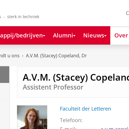
C
s - sterk in techniek
appij/bedrijven
Alumni
Nieuws
Over
ndt u ons
A.V.M. (Stacey) Copeland, Dr
A.V.M. (Stacey) Copelan
Assistent Professor
Faculteit der Letteren
Telefoon: