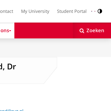
ontact
My University
Student Portal
Contr
Nederlands
English
 ons
Zoeken
d, Dr