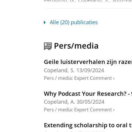
Onderzoeksoutput
›
›
peer review
The Kitchen Table is Always Wh
Alle (20) publicaties
Copeland, S.
, Mcgregor, H. & McLeo
Canada:
Wilfrid Laurier University 
Pers/media
Onderzoeksoutput
›
›
peer review
Finding Queer Soundwork: Inf
Geile luisterverhalen zijn raz
Copeland, S.
,
2024
,
The Oxford Hand
Copeland, S.
13/09/2024
Press
,
blz. 480-500
21 blz.
Pers / media
:
Expert Comment
›
Onderzoeksoutput
›
›
peer review
Why Podcast Your Research? - 
The Amplify Manifesto: Rewind,
Copeland, A.
30/05/2024
Copeland, S.
, McGregor, H. & Dusek
Pers / media
:
Expert Comment
›
Onderzoeksoutput
›
Extending scholarship to oral 
The Amplify Podcast Network M