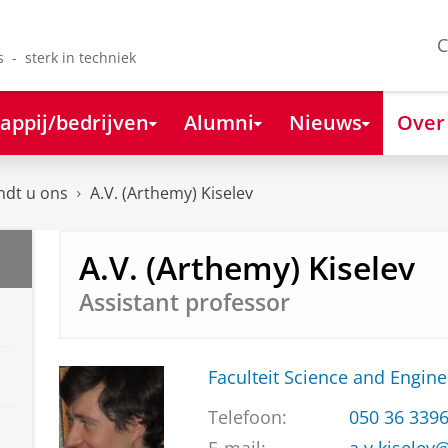
C
s - sterk in techniek
appij/bedrijven
Alumni
Nieuws
Over
ndt u ons
A.V. (Arthemy) Kiselev
A.V. (Arthemy) Kiselev
Assistant professor
Faculteit Science and Engine
Telefoon:
050 36 339