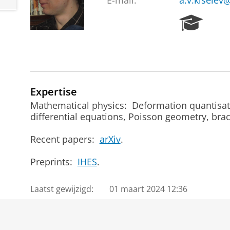
E-mail:
a.v.kiselev
R
e
s
e
a
r
c
Expertise
h
Mathematical physics: Deformation quantisati
P
differential equations, Poisson geometry, brac
o
r
Recent papers:
arXiv
.
t
a
Preprints:
IHES
.
l
Laatst gewijzigd:
01 maart 2024 12:36