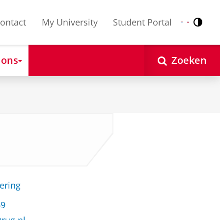
ontact
My University
Student Portal
Contr
Nederlands
English
 ons
Zoeken
ering
69