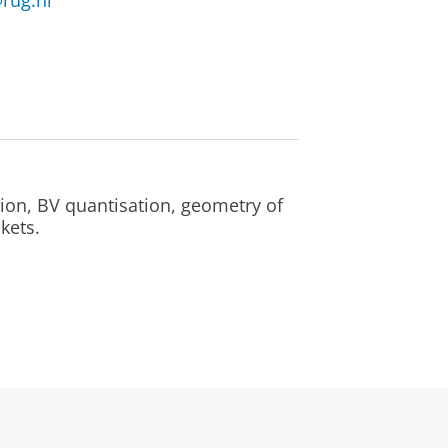
@rug.nl
on, BV quantisation, geometry of
kets.