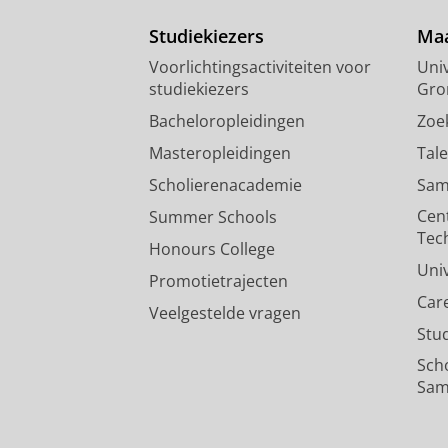
Studiekiezers
Maa
Voorlichtingsactiviteiten voor
Univ
studiekiezers
Gro
Bacheloropleidingen
Zoe
Masteropleidingen
Tal
Scholierenacademie
Sam
Cen
Summer Schools
Tec
Honours College
Uni
Promotietrajecten
Car
Veelgestelde vragen
Stu
Sch
Sam