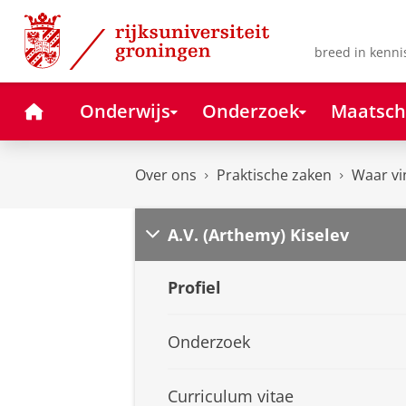
Skip
Skip
to
to
Content
Navigation
breed in kenni
Home
Onderwijs
Onderzoek
Maatsch
Over ons
Praktische zaken
Waar vi
A.V. (Arthemy) Kiselev
Profiel
Onderzoek
Curriculum vitae