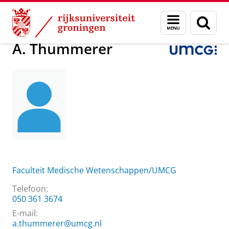
Skip
Skip
Over ons
A. Thummerer
Menu
Zoek
to
to
en
Content
Navigation
zoeken
A. Thummerer
Faculteit Medische Wetenschappen/UMCG
Telefoon:
050 361 3674
E-mail:
a.thummerer@umcg.nl