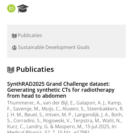
O
R
R
e
C
s
I
e
D
a
Publicaties
r
c
Sustainable Development Goals
h
P
o
r
Publicaties
t
a
SynthRAD2025 Grand Challenge dataset:
l
Generating synthetic CTs for radiotherapy
from head to abdomen
Thummerer, A.
, van der Bijl, E.,
Galapon, A. J.
, Kamp,
F., Savenije, M.,
Muijs, C.
,
Aluwini, S.
,
Steenbakkers, R.
J. H. M.
, Beuel, S., Intven, M. P.,
Langendijk, J. A.
,
Both,
S.
, Corradini, S., Rogowski, V., Terpstra, M., Wahl, N.,
Kurz, C., Landry, G. & Maspero, M.,
15-jul-2025
,
In:
Medical Physics.
52
,
7
,
15 blz.
, e17981.