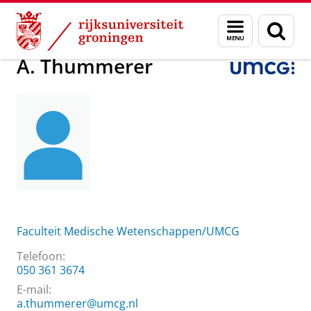
Skip
Skip
Over ons
A. Thummerer
Menu
Zoek
to
to
en
Content
Navigation
zoeken
A. Thummerer
Faculteit Medische Wetenschappen/UMCG
Telefoon:
050 361 3674
E-mail:
a.thummerer@umcg.nl