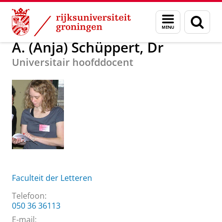
Skip
Skip
Over ons
A. (Anja) Schüppert, Dr
Menu
Zoek
to
to
en
Content
Navigation
zoeken
A. (Anja) Schüppert, Dr
Universitair hoofddocent
Faculteit der Letteren
Telefoon:
050 36 36113
E-mail: