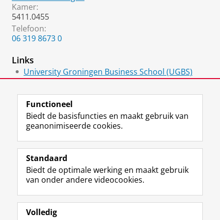
Kamer:
5411.0455
Telefoon:
​06 319 8673 0
Links
University Groningen Business School (UGBS)
Executive Master of Finance and Control
Functioneel
Biedt de basisfuncties en maakt gebruik van
geanonimiseerde cookies.
F
L
R
I
Y
Volg de RUG
a
i
S
n
o
Standaard
c
n
S
s
u
Biedt de optimale werking en maakt gebruik
e
k
-
t
T
Studiekiezers
van onder andere videocookies.
b
e
f
a
u
Maatschappij/bedrijven
o
d
e
g
b
o
I
e
r
e
Alumni
k
n
d
a
-
Volledig