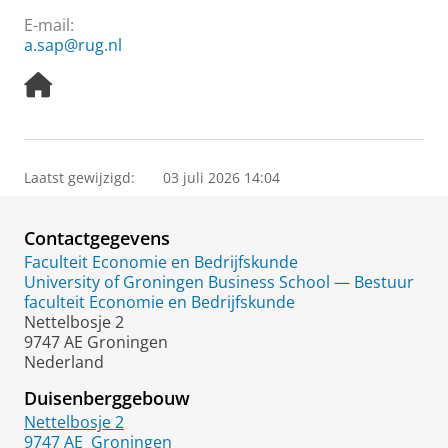
E-mail:
a.sap@rug.nl
H
o
m
e
p
Laatst gewijzigd:
03 juli 2026 14:04
a
g
e
Contactgegevens
Faculteit Economie en Bedrijfskunde
University of Groningen Business School — Bestuur
faculteit Economie en Bedrijfskunde
Nettelbosje 2
9747 AE Groningen
Nederland
Duisenberggebouw
Nettelbosje 2
9747 AE
Groningen