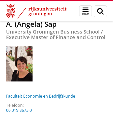
Skip
Skip
Over ons
A. (Angela) Sap
Menu
Zoek
to
to
en
Content
Navigation
zoeken
A. (Angela) Sap
University Groningen Business School /
Executive Master of Finance and Control
Faculteit Economie en Bedrijfskunde
Telefoon:
​06 319 8673 0