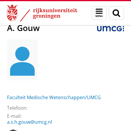
Skip
Skip
Over ons
Praktische zaken
Waar vindt u ons
A. Gouw
Menu
Zoek
to
to
en
Content
Navigation
zoeken
A. Gouw
Faculteit Medische Wetenschappen/UMCG
Telefoon:
E-mail:
a.s.h.gouw@umcg.nl