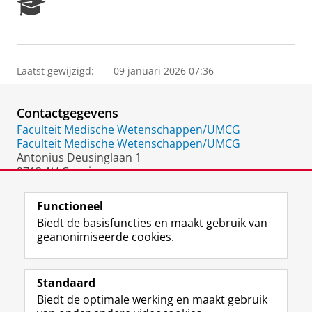
R
e
s
e
a
Laatst gewijzigd:
09 januari 2026 07:36
r
c
h
Contactgegevens
P
o
Faculteit Medische Wetenschappen/UMCG
r
Faculteit Medische Wetenschappen/UMCG
t
Antonius Deusinglaan 1
a
9713 AV Groningen
l
Nederland
Functioneel
Biedt de basisfuncties en maakt gebruik van
geanonimiseerde cookies.
F
L
R
I
Y
Volg de RUG
a
i
S
n
o
Standaard
c
n
S
s
u
Biedt de optimale werking en maakt gebruik
e
k
-
t
T
Studiekiezers