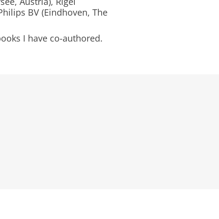
e, Austria), Rigel
Philips BV (Eindhoven, The
books I have co-authored.