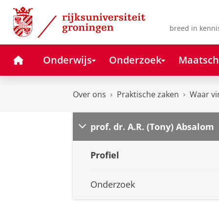
Skip
Skip
to
to
Content
Navigation
breed in kenni
Home
Onderwijs
Onderzoek
Maatsch
Over ons
Praktische zaken
Waar vi
prof. dr. A.R. (Tony) Absalom
Profiel
Onderzoek