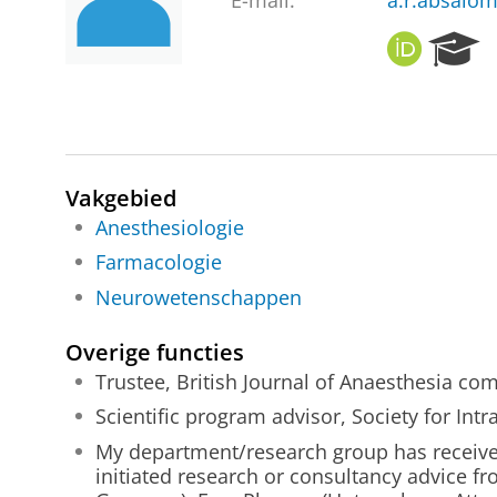
E-mail:
a.r.absalo
O
R
R
e
C
s
I
e
D
a
r
c
Vakgebied
h
Anesthesiologie
P
Farmacologie
o
r
Neurowetenschappen
t
a
Overige functies
l
Trustee, British Journal of Anaesthesia co
Scientific program advisor, Society for In
My department/research group has receiv
initiated research or consultancy advice 