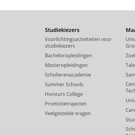
Studiekiezers
Maa
Voorlichtingsactiviteiten voor
Univ
studiekiezers
Gro
Bacheloropleidingen
Zoe
Masteropleidingen
Tal
Scholierenacademie
Sam
Cen
Summer Schools
Tec
Honours College
Uni
Promotietrajecten
Car
Veelgestelde vragen
Stu
Sch