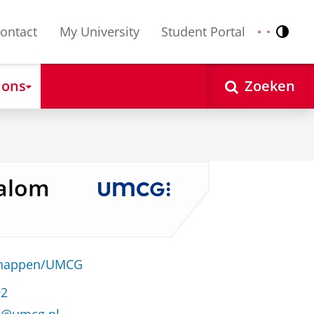
ontact
My University
Student Portal
Contr
Nederlands
English
 ons
Zoeken
salom
schappen/UMCG
92