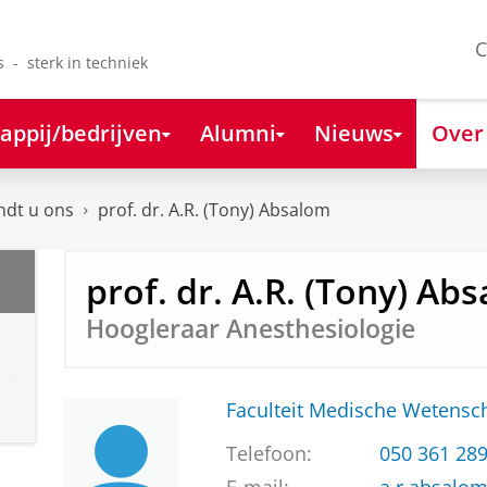
C
s - sterk in techniek
appij/bedrijven
Alumni
Nieuws
Over
ndt u ons
prof. dr. A.R. (Tony) Absalom
prof. dr. A.R. (Tony) Ab
Hoogleraar Anesthesiologie
Faculteit Medische Weten
Telefoon:
050 361 28