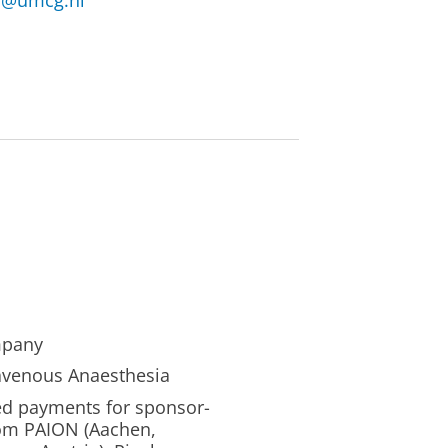
m@umcg.nl
mpany
travenous Anaesthesia
ed payments for sponsor-
from PAION (Aachen,