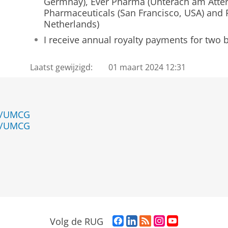
Germnay), Ever Pharma (Unterach am Atterse
Pharmaceuticals (San Francisco, USA) and 
Netherlands)
I receive annual royalty payments for two 
Laatst gewijzigd:
01 maart 2024 12:31
en/UMCG
en/UMCG
F
L
R
I
Y
Volg de RUG