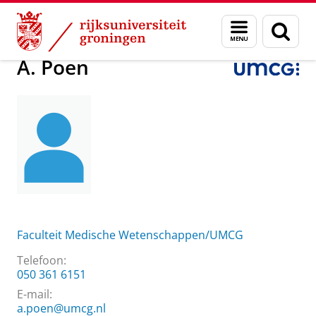
Skip
Skip
Over ons
Praktische zaken
Waar vindt u ons
A. Poen
Menu
Zoek
to
to
en
Content
Navigation
zoeken
A. Poen
Faculteit Medische Wetenschappen/UMCG
Telefoon:
050 361 6151
E-mail:
a.poen@umcg.nl