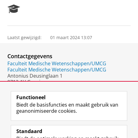
R
e
s
e
a
Laatst gewijzigd:
01 maart 2024 13:07
r
c
h
Contactgegevens
P
o
Faculteit Medische Wetenschappen/UMCG
r
Faculteit Medische Wetenschappen/UMCG
t
Antonius Deusinglaan 1
a
9713 AV Groningen
l
Nederland
Functioneel
Biedt de basisfuncties en maakt gebruik van
geanonimiseerde cookies.
F
L
R
I
Y
Volg de RUG
a
i
S
n
o
Standaard
c
n
S
s
u