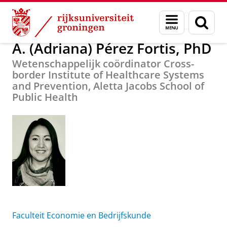
Skip
Skip
Over ons
A. (Adriana) Pérez Fortis, PhD
Menu
Zoek
to
to
en
Content
Navigation
zoeken
A. (Adriana) Pérez Fortis, PhD
Wetenschappelijk coördinator Cross-
border Institute of Healthcare Systems
and Prevention, Aletta Jacobs School of
Public Health
Faculteit Economie en Bedrijfskunde