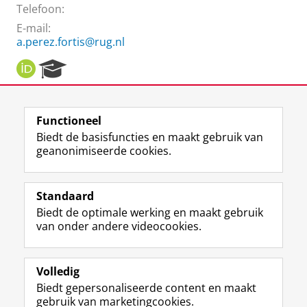
Telefoon:
E-mail:
a.perez.fortis@rug.nl
O
R
R
e
C
s
I
e
Functioneel
D
a
Laatst gewijzigd:
25 juni 2022 14:31
r
Biedt de basisfuncties en maakt gebruik van
c
geanonimiseerde cookies.
h
F
L
R
I
Y
Volg de RUG
P
a
i
S
n
o
o
Standaard
c
n
S
s
u
r
Biedt de optimale werking en maakt gebruik
e
k
-
t
T
Studiekiezers
t
van onder andere videocookies.
b
e
f
a
u
a
Maatschappij/bedrijven
o
d
e
g
b
l
o
I
e
r
e
Alumni
k
n
d
a
-
Volledig
p
-
R
m
k
Biedt gepersonaliseerde content en maakt
Over ons
a
p
i
-
a
gebruik van marketingcookies.