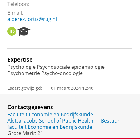
Telefoon:
E-mail:
a.perez.fortis@rug.nl
O
R
R
e
C
s
I
e
D
a
Expertise
r
Psychologie Psychosociale epidemiologie
c
Psychometrie Psycho-oncologie
h
P
o
Laatst gewijzigd:
01 maart 2024 12:40
r
t
a
Contactgegevens
l
Faculteit Economie en Bedrijfskunde
Aletta Jacobs School of Public Health — Bestuur
faculteit Economie en Bedrijfskunde
Grote Markt 21
9712 HR Groningen