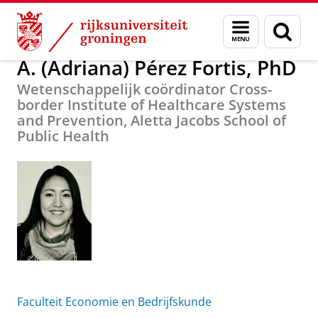
Skip
Skip
Over ons
A. (Adriana) Pérez Fortis, PhD
Menu
Zoek
to
to
en
Content
Navigation
zoeken
A. (Adriana) Pérez Fortis, PhD
Wetenschappelijk coördinator Cross-
border Institute of Healthcare Systems
and Prevention, Aletta Jacobs School of
Public Health
Faculteit Economie en Bedrijfskunde