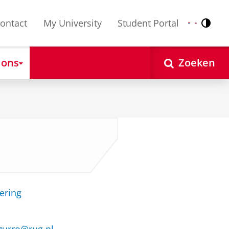
ontact
My University
Student Portal
Contr
Nederlands
English
 ons
Zoeken
ering