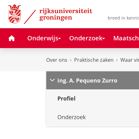
Skip
Skip
to
to
Content
Navigation
breed in kenni
Home
Onderwijs
Onderzoek
Maatsch
Over ons
Praktische zaken
Waar vi
ing. A. Pequeno Zurro
Profiel
Onderzoek