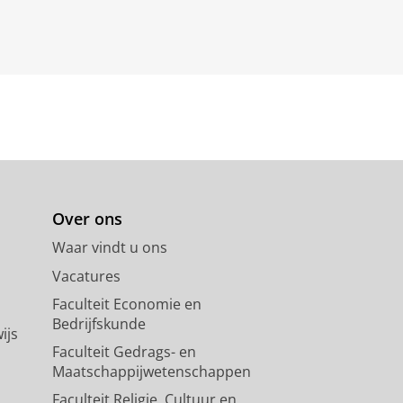
Over ons
Waar vindt u ons
Vacatures
Faculteit Economie en
Bedrijfskunde
ijs
Faculteit Gedrags- en
Maatschappijwetenschappen
Faculteit Religie, Cultuur en