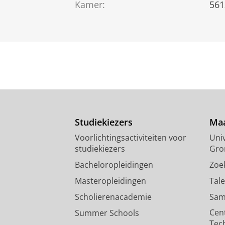
Kamer:
561
Studiekiezers
Maa
Voorlichtingsactiviteiten voor
Univ
studiekiezers
Gro
Bacheloropleidingen
Zoe
Masteropleidingen
Tal
Scholierenacademie
Sam
Cen
Summer Schools
Tec