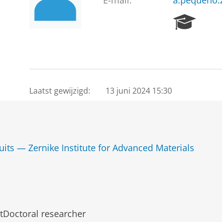
E-mail:
a.pequeno.
R
e
s
e
a
r
c
Laatst gewijzigd:
13 juni 2024 15:30
h
P
o
r
t
its — Zernike Institute for Advanced Materials
a
l
tDoctoral researcher