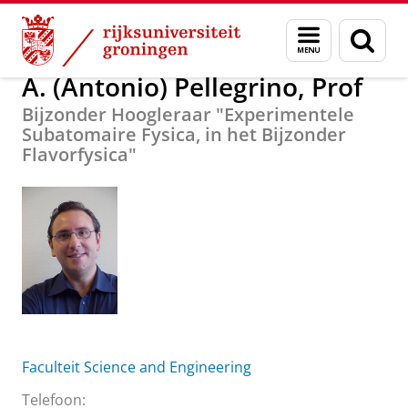
Skip
Skip
Over ons
A. (Antonio) Pellegrino, Prof
Menu
Zoek
to
to
en
Content
Navigation
zoeken
A. (Antonio) Pellegrino, Prof
Bijzonder Hoogleraar "Experimentele
Subatomaire Fysica, in het Bijzonder
Flavorfysica"
Faculteit Science and Engineering
Telefoon: