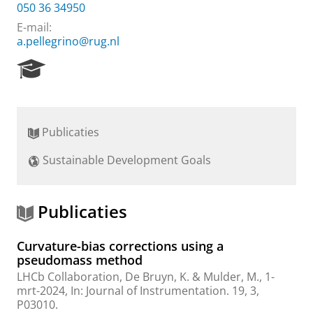
050 36 34950
E-mail:
a.pellegrino@rug.nl
R
e
s
e
a
Publicaties
r
c
Sustainable Development Goals
h
P
o
r
Publicaties
t
a
Curvature-bias corrections using a
l
pseudomass method
LHCb Collaboration
,
De Bruyn, K.
&
Mulder, M.
,
1-
mrt-2024
,
In:
Journal of Instrumentation.
19
,
3
,
P03010.