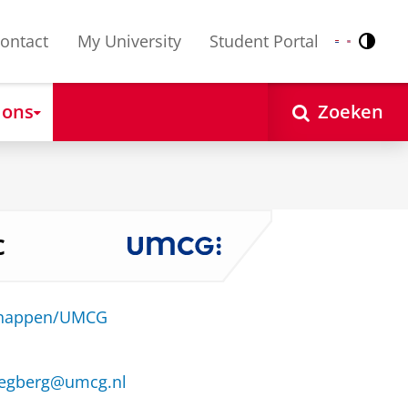
ontact
My University
Student Portal
Contr
Nederlands
English
 ons
Zoeken
c
schappen/UMCG
wegberg@umcg.nl