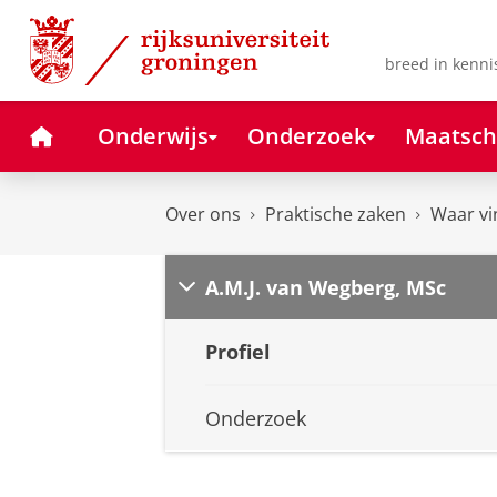
Skip
Skip
to
to
Content
Navigation
breed in kenni
Home
Onderwijs
Onderzoek
Maatsch
Over ons
Praktische zaken
Waar vi
A.M.J. van Wegberg, MSc
Profiel
Onderzoek