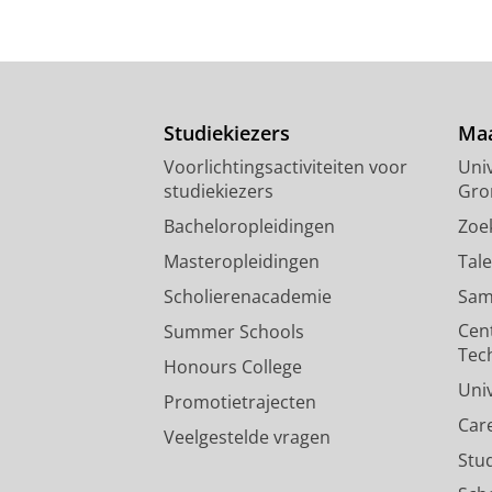
Studiekiezers
Maa
Voorlichtingsactiviteiten voor
Univ
studiekiezers
Gro
Bacheloropleidingen
Zoe
Masteropleidingen
Tal
Scholierenacademie
Sam
Cen
Summer Schools
Tec
Honours College
Uni
Promotietrajecten
Car
Veelgestelde vragen
Stu