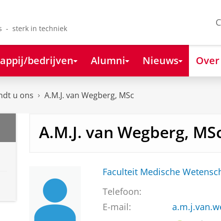
C
s - sterk in techniek
appij/bedrijven
Alumni
Nieuws
Over
ndt u ons
A.M.J. van Wegberg, MSc
A.M.J. van Wegberg, MS
Faculteit Medische Weten
Telefoon:
E-mail:
a.m.j.van.