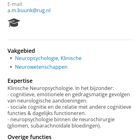
E-mail:
a.m.buunk@rug.nl
R
e
s
e
a
Vakgebied
r
Neuropsychologie, Klinische
c
h
Neurowetenschappen
P
o
Expertise
r
Klinische Neuropsychologie. In het bijzonder:
t
- cognitieve, emotionele en gedragsmatige gevolgen
a
van neurologische aandoeningen.
l
- sociale cognitie en de relatie met andere cognitieve
functies & dagelijks functioneren.
- neuropsychologie binnen de neurochirurgie
(gliomen, subarachnoïdale bloedingen).
Overige functies