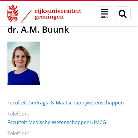
Skip
Skip
Over ons
dr. A.M. Buunk
Menu
Zoek
to
to
en
Content
Navigation
zoeken
dr. A.M. Buunk
Faculteit Gedrags- & Maatschappijwetenschappen
Telefoon:
Faculteit Medische Wetenschappen/UMCG
Telefoon: