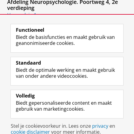
Afdeling Neuropsychologie. Poortweg 4, 2e
verdieping
Hanzeplein 1
9713 GZ
Groningen
Functioneel
Biedt de basisfuncties en maakt gebruik van
geanonimiseerde cookies.
F
L
R
I
Y
Volg de RUG
a
i
S
n
o
Standaard
c
n
S
s
u
Biedt de optimale werking en maakt gebruik
e
k
-
t
T
Studiekiezers
van onder andere videocookies.
b
e
f
a
u
Maatschappij/bedrijven
o
d
e
g
b
o
I
e
r
e
Alumni
k
n
d
a
-
Volledig
p
-
R
m
k
Biedt gepersonaliseerde content en maakt
Over ons
a
p
i
-
a
gebruik van marketingcookies.
g
a
j
a
n
i
g
k
c
a
Disclaimer & Copyright
Privacy
Cookies
n
i
s
c
a
Stel je cookievoorkeur in. Lees onze
privacy
en
Inloggen
a
n
u
o
l
cookie disclaimer
voor meer informatie.