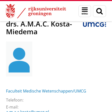
Skip
Skip
Over ons
drs. A.M.A.C. Kosta-Miedema
Menu
Zoek
to
to
en
Content
Navigation
zoeken
drs. A.M.A.C. Kosta-
Miedema
Faculteit Medische Wetenschappen/UMCG
Telefoon:
E-mail: