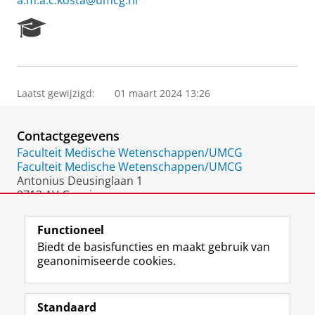
a.m.a.c.kosta@umcg.nl
R
e
s
e
a
Laatst gewijzigd:
01 maart 2024 13:26
r
c
h
Contactgegevens
P
o
Faculteit Medische Wetenschappen/UMCG
r
Faculteit Medische Wetenschappen/UMCG
t
Antonius Deusinglaan 1
a
9713 AV Groningen
l
Nederland
Functioneel
Biedt de basisfuncties en maakt gebruik van
geanonimiseerde cookies.
F
L
R
I
Y
Volg de RUG
a
i
S
n
o
Standaard
c
n
S
s
u