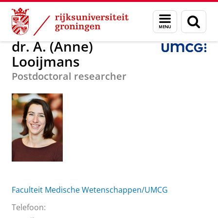
Skip
Skip
Over ons
dr. A. (Anne) Looijmans
Menu
Zoek
to
to
en
Content
Navigation
zoeken
dr. A. (Anne)
Looijmans
Postdoctoral researcher
Faculteit Medische Wetenschappen/UMCG
Telefoon: