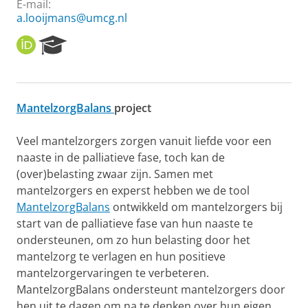
E-mail:
a.looijmans@umcg.nl
O
R
R
e
C
s
I
e
D
a
MantelzorgBalans
project
r
c
h
Veel mantelzorgers zorgen vanuit liefde voor een
P
naaste in de palliatieve fase, toch kan de
o
(over)belasting zwaar zijn. Samen met
r
mantelzorgers en experst hebben we de tool
t
MantelzorgBalans
ontwikkeld om mantelzorgers bij
a
l
start van de palliatieve fase van hun naaste te
ondersteunen, om zo hun belasting door het
mantelzorg te verlagen en hun positieve
mantelzorgervaringen te verbeteren.
MantelzorgBalans ondersteunt mantelzorgers door
hen uit te dagen om na te denken over hun eigen