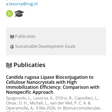
a.lasorsa@rug.nl
O
R
R
e
C
s
I
e
D
a
Publicaties
r
c
Sustainable Development Goals
h
P
o
r
Publicaties
t
a
Candida rugosa Lipase Bioconjugation to
l
Cellulose Nanocrystals with High
Immobilization Efficiency: Comparison with
Nonspecific Approach
Spagnuolo, L.,
Lasorsa, A.
, D’Orsi, R., Capodieci, L.,
Omar, O. H., Micheli, L.,
van der Wel, P. C. A.
&
Operamolla, A.,
9-feb-2026
,
In:
Biomacromolecules.