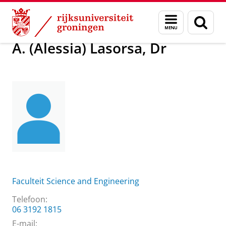
Skip
Skip
Over ons
A. (Alessia) Lasorsa, Dr
Menu
Zoek
to
to
en
Content
Navigation
zoeken
A. (Alessia) Lasorsa, Dr
Faculteit Science and Engineering
Telefoon:
06 3192 1815
E-mail: