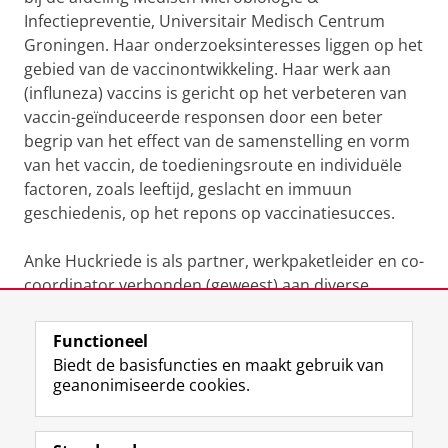
Infectiepreventie, Universitair Medisch Centrum
Groningen. Haar onderzoeksinteresses liggen op het
gebied van de vaccinontwikkeling. Haar werk aan
(influneza) vaccins is gericht op het verbeteren van
vaccin-geïnduceerde responsen door een beter
begrip van het effect van de samenstelling en vorm
van het vaccin, de toedieningsroute en individuële
factoren, zoals leeftijd, geslacht en immuun
geschiedenis, op het repons op vaccinatiesucces.
Anke Huckriede is als partner, werkpaketleider en co-
coordinator verbonden (geweest) aan diverse
nationale en internationale consortia.
Functioneel
Laatst gewijzigd:
25 juni 2022 01:13
Biedt de basisfuncties en maakt gebruik van
geanonimiseerde cookies.
F
L
R
I
Y
Volg de RUG
a
i
S
n
o