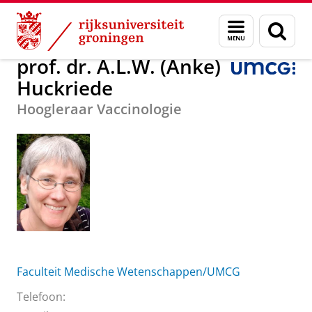
Skip
Skip
Over ons
prof. dr. A.L.W. (Anke) Huckriede
Menu
Zoek
to
to
en
Content
Navigation
zoeken
prof. dr. A.L.W. (Anke)
Huckriede
Hoogleraar Vaccinologie
Faculteit Medische Wetenschappen/UMCG
Telefoon: