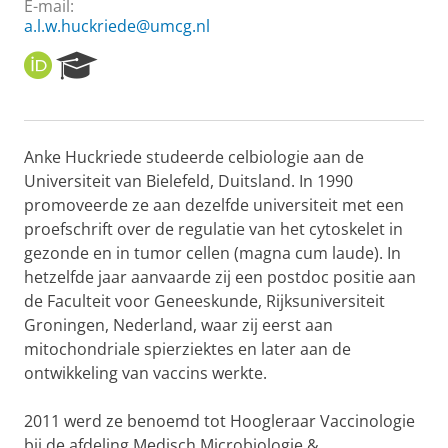
E-mail:
a.l.w.huckriede@umcg.nl
O
R
R
e
C
s
I
e
D
a
Anke Huckriede studeerde celbiologie aan de
r
Universiteit van Bielefeld, Duitsland. In 1990
c
h
promoveerde ze aan dezelfde universiteit met een
P
proefschrift over de regulatie van het cytoskelet in
o
gezonde en in tumor cellen (magna cum laude). In
r
hetzelfde jaar aanvaarde zij een postdoc positie aan
t
de Faculteit voor Geneeskunde, Rijksuniversiteit
a
l
Groningen, Nederland, waar zij eerst aan
mitochondriale spierziektes en later aan de
ontwikkeling van vaccins werkte.
2011 werd ze benoemd tot Hoogleraar Vaccinologie
bij de afdeling Medisch Microbiologie &