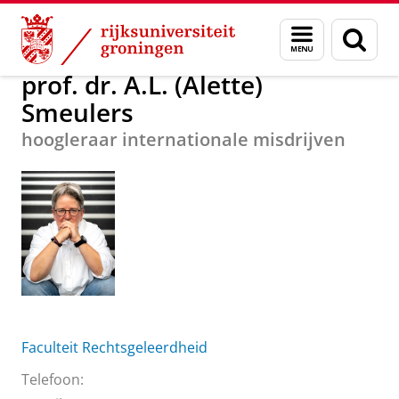
Skip
Skip
Over ons
prof. dr. A.L. (Alette) Smeulers
Menu
Zoek
to
to
en
Content
Navigation
zoeken
prof. dr. A.L. (Alette)
Smeulers
hoogleraar internationale misdrijven
Faculteit Rechtsgeleerdheid
Telefoon: