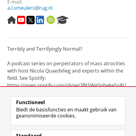
E-mail:
a.l.smeulers@rug.nl
H
Y
T
L
O
R
o
o
w
i
R
e
m
u
i
n
C
s
e
t
t
k
I
e
p
u
t
e
D
a
Terribly and Terrifyingly Normal?
a
b
e
d
r
g
e
r
I
c
e
n
h
A podcast series on perpetrators of mass atrocities
P
with host Nicola Quaedvlieg and experts within the
o
field. See Spotify:
r
https://open.spotify.com/show/2Bt5Wg5nbekeSo8U
t
a
BDI5MY
l
Functioneel
Laatst gewijzigd:
02 november 2023 08:58
Biedt de basisfuncties en maakt gebruik van
geanonimiseerde cookies.
F
L
R
I
Y
Volg de RUG
a
i
S
n
o
Standaard