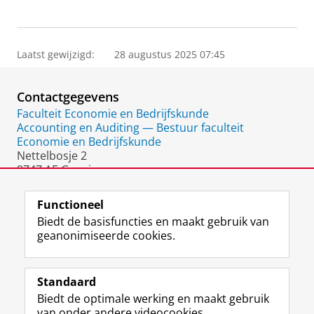
Laatst gewijzigd:
28 augustus 2025 07:45
Contactgegevens
Faculteit Economie en Bedrijfskunde
Accounting en Auditing — Bestuur faculteit
Economie en Bedrijfskunde
Nettelbosje 2
9747 AE Groningen
Nederland
Functioneel
Biedt de basisfuncties en maakt gebruik van
geanonimiseerde cookies.
F
L
R
I
Y
Volg de RUG
a
i
S
n
o
Standaard
c
n
S
s
u
Biedt de optimale werking en maakt gebruik
e
k
-
t
T
Studiekiezers
van onder andere videocookies.