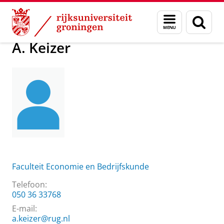
Skip
Skip
Over ons
A. Keizer
Menu
Zoek
to
to
en
Content
Navigation
zoeken
A. Keizer
Faculteit Economie en Bedrijfskunde
Telefoon:
050 36 33768
E-mail:
a.keizer@rug.nl