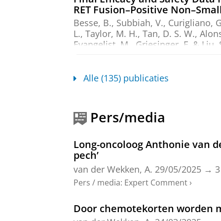
RET Fusion–Positive Non–Small
Besse, B., Subbiah, V., Curigliano, G
L., Taylor, M. H., Tan, D. S. W., Alon
Evangelist, M., Griesinger, F. & Liu, 
Thomassen, A., Lee, D. H., Kim, D. W
Onderzoeksoutput
›
›
peer review
Alle (135) publicaties
Large language model-based ap
biomarker testing results fro
Pers/media
de Jager, V. D.
, van der Ree, M.,
Garc
S. M.
,
jun-2026
,
In:
Virchows Archiv 
Onderzoeksoutput
›
›
peer review
Long-oncoloog Anthonie van de
pech’
Multidisciplinary tumor boar
van der Wekken, A.
29/05/2025
→
3
patients with lung cancer trea
Pers / media
:
Expert Comment
›
Kandemir, E. A., Roeper, J., Ansman
In:
Lung Cancer.
216
,
10 blz.
, 10940
Door chemotekorten worden mi
Onderzoeksoutput
›
›
peer review