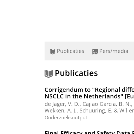
Publicaties
Pers/media
Publicaties
Corrigendum to "Regional diffe
NSCLC in the Netherlands" [Eur
de Jager, V. D.
,
Cajiao Garcia, B. N.
,
Wekken, A. J.
,
Schuuring, E.
&
Wille
Onderzoeksoutput
Final Efficacy and Safety Data