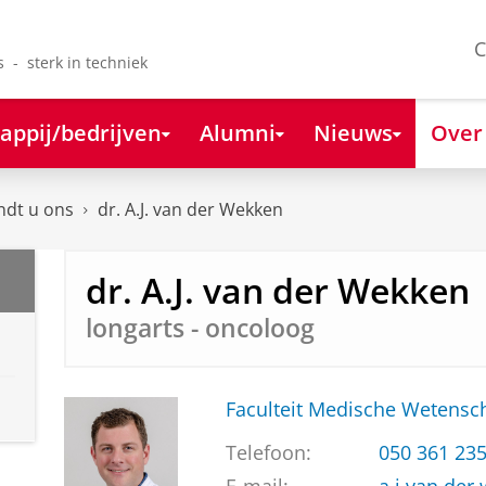
C
s - sterk in techniek
appij/bedrijven
Alumni
Nieuws
Over
ndt u ons
dr. A.J. van der Wekken
dr. A.J. van der Wekken
longarts - oncoloog
Faculteit Medische Weten
Telefoon:
050 361 23