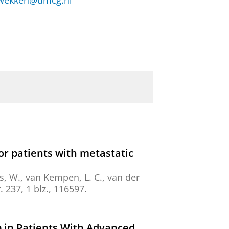
r.wekken@umcg.nl
or patients with metastatic
s, W.
,
van Kempen, L. C.
,
van der
.
237
,
1 blz.
, 116597.
b in Patients With Advanced