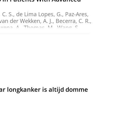
, C. S., de Lima Lopes, G., Paz-Ares,
van der Wekken, A. J.
, Becerra, C. R.,
axena, A.,
Thomas, M.
, Wang, S.,
ology.
44
,
13
,
blz. 1190-1197
8 blz.
ated extraction of predictive
en, L. C.
,
Schuuring, E.
&
Willems,
-1291
9 blz.
ar longkanker is altijd domme
to MTB recommendations in
2)
ich, M. & Griesinger, F.,
jun-2026
,