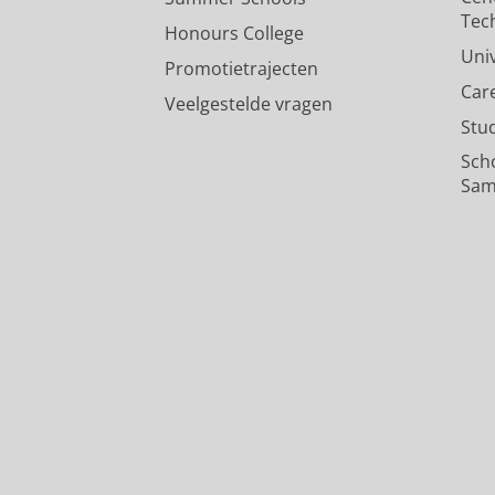
Meer, F., Bosch, L. J. W., Monkhorst,
Pers / media
:
Expert Comment
›
Tec
108783.
Honours College
Uni
Onderzoeksoutput
›
›
peer review
Promotietrajecten
Car
Veelgestelde vragen
Stu
Sch
Sam