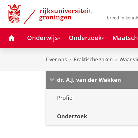
Skip
Skip
to
to
Content
Navigation
breed in kenni
Home
Onderwijs
Onderzoek
Maatsch
Over ons
Praktische zaken
Waar vi
dr. A.J. van der Wekken
Profiel
Onderzoek