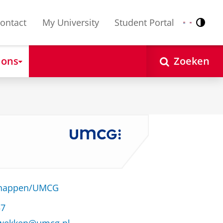
ontact
My University
Student Portal
Contr
Nederlands
English
 ons
Zoeken
schappen/UMCG
57