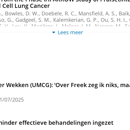
 Cell Lung Cancer
., Bowles, D. W., Doebele, R. C., Mansfield, A. S., Baik
so, G., Gadgeel, S. M., Kalemkerian, G. P., Ou, S. H. I.,
S. V.,
Lou, Y., Mazières, J., Melear, J. M., Narang, M., S
Lees meer
. & Gainor, J. F.
,
mei-2026
,
In:
Journal of Clinical Onc
proach for low-cost, rapid and accurate autom
m Dutch pathology reports
ia, B. C.
, Kuijpers, C.,
van der Wekken, A. J.
,
van Kemp
: an International Journal of Pathology.
488
,
blz. 1283
r Wekken (UMCG): ‘Over Freek zeg ik niks, ma
ds (MTBs) and survival Outcomes: Adherence 
1/07/2025
ted at two European cancer centers (AdThera-
n, L.,
Hiltermann, T. J. N.
,
van der Wekken, A. J.
, Hellm
3.
nder effectieve behandelingen ingezet