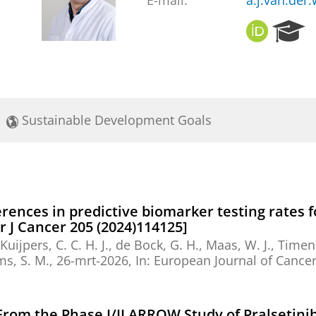
E-mail:
a.j.van.de
O
R
R
e
C
s
I
e
D
a
r
Sustainable Development Goals
c
h
P
o
r
t
rences in predictive biomarker testing rates f
a
 J Cancer 205 (2024)114125]
l
 Kuijpers, C. C. H. J.,
de Bock, G. H.
,
Maas, W. J.
,
Timen
ms, S. M.
,
26-mrt-2026
,
In:
European Journal of Cancer
 From the Phase I/II ARROW Study of Pralsetini