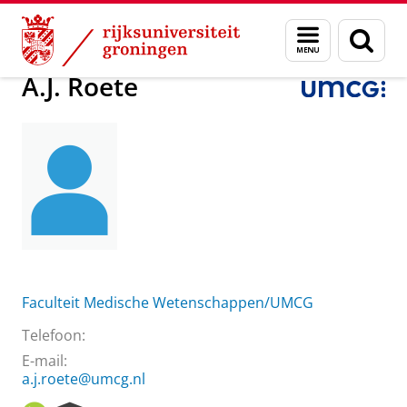
Skip
Skip
Over ons
A.J. Roete
Menu
Zoek
to
to
en
Content
Navigation
zoeken
A.J. Roete
Faculteit Medische Wetenschappen/UMCG
Telefoon:
E-mail:
a.j.roete@umcg.nl