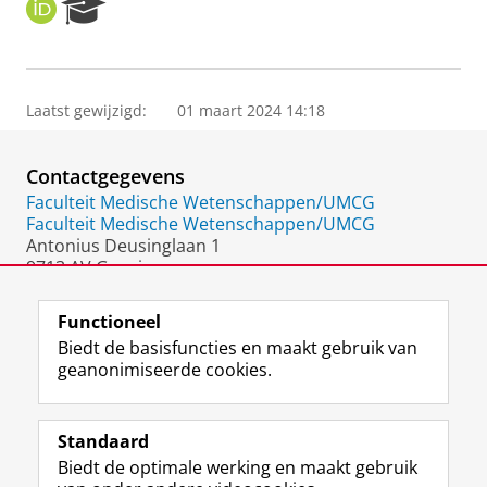
O
R
R
e
C
s
I
e
D
a
Laatst gewijzigd:
01 maart 2024 14:18
r
c
h
Contactgegevens
P
o
Faculteit Medische Wetenschappen/UMCG
r
Faculteit Medische Wetenschappen/UMCG
t
Antonius Deusinglaan 1
a
9713 AV Groningen
l
Nederland
Functioneel
Biedt de basisfuncties en maakt gebruik van
geanonimiseerde cookies.
F
L
R
I
Y
Volg de RUG
a
i
S
n
o
Standaard
c
n
S
s
u
Biedt de optimale werking en maakt gebruik
e
k
-
t
T
Studiekiezers