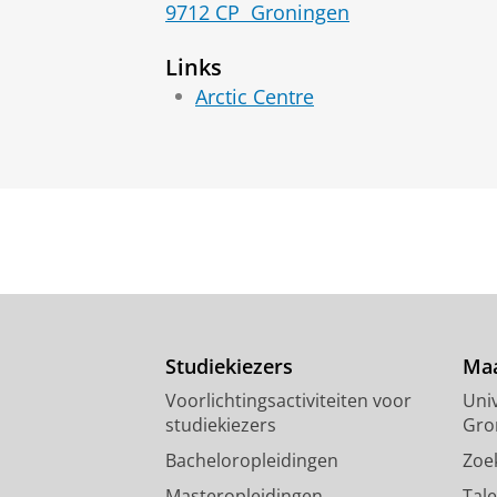
9712 CP
Groningen
Links
Arctic Centre
Studiekiezers
Maa
Voorlichtingsactiviteiten voor
Univ
studiekiezers
Gro
Bacheloropleidingen
Zoe
Masteropleidingen
Tal