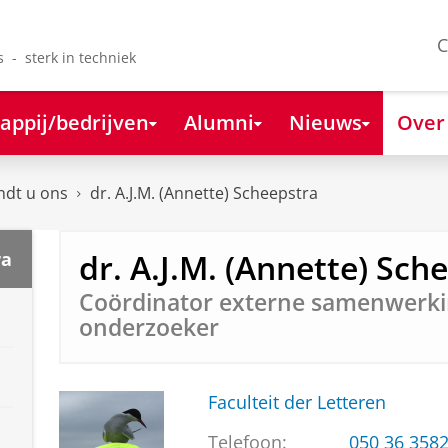
C
s - sterk in techniek
appij/bedrijven
Alumni
Nieuws
Over
ndt u ons
dr. A.J.M. (Annette) Scheepstra
dr. A.J.M. (Annette) Sch
ra
Coördinator externe samenwerki
onderzoeker
Faculteit der Letteren
Telefoon:
050 36 358