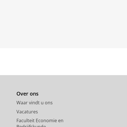
Over ons
Waar vindt u ons
Vacatures
Faculteit Economie en
Bedrijfskunde