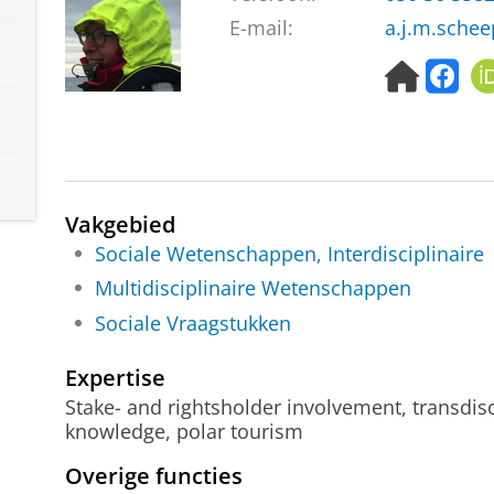
E-mail:
a.j.m.schee
H
f
o
a
m
c
e
e
p
b
a
o
g
o
Vakgebied
e
k
Sociale Wetenschappen, Interdisciplinaire
Multidisciplinaire Wetenschappen
Sociale Vraagstukken
Expertise
Stake- and rightsholder involvement, transdisc
knowledge, polar tourism
Overige functies