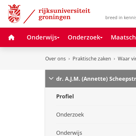
Skip
Skip
to
to
Content
Navigation
breed in kenni
Home
Onderwijs
Onderzoek
Maatsch
Over ons
Praktische zaken
Waar vi
dr. A.J.M. (Annette) Scheepst
Profiel
Onderzoek
Onderwijs