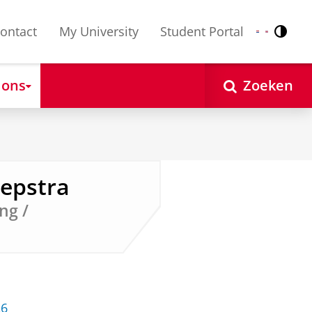
ontact
My University
Student Portal
Contr
Nederlands
English
 ons
Zoeken
eepstra
ng /
26