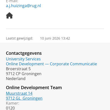
E-mail:
a.j.huizinga@rug.nl
H
o
m
e
p
Laatst gewijzigd:
10 juni 2026 13:42
a
g
e
Contactgegevens
University Services
Online Development — Corporate Communicatie
Broerstraat 5
9712 CP Groningen
Nederland
Online Development Team
Muurstraat 14
9712 GL
Groningen
Kamer:
0120