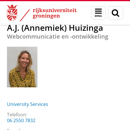
Skip
Skip
Over ons
A.J. (Annemiek) Huizinga
Menu
Zoek
to
to
en
Content
Navigation
zoeken
A.J. (Annemiek) Huizinga
Webcommunicatie en -ontwikkeling
University Services
Telefoon:
06 2550 7832