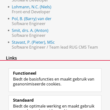
Software Developer
Lohmann, N.C. (Niels)
Front-end Developer
Pol, B. (Barry) van der
Software Engineer
Smit, drs. A. (Anton)
Software Engineer
Stavast, P. (Pieter), MSc
Software Engineer / Team lead RUG CMS Team
Links
Werken aan het web
Functioneel
Biedt de basisfuncties en maakt gebruik van
geanonimiseerde cookies.
F
L
R
I
Y
Volg de RUG
a
i
S
n
o
Standaard
c
n
S
s
u
Biedt de optimale werking en maakt gebruik
e
k
-
t
T
Studiekiezers