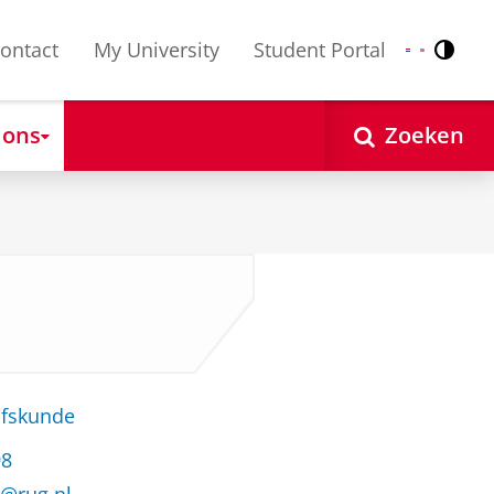
ontact
My University
Student Portal
Contr
Nederlands
English
 ons
Zoeken
jfskunde
98