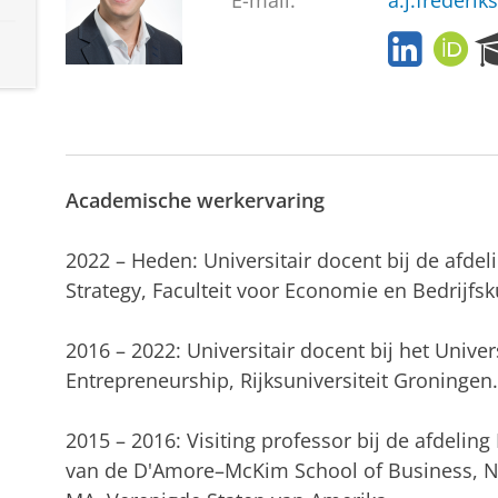
E-mail:
a.j.frederik
L
O
i
R
n
C
k
I
e
D
d
I
Academische werkervaring
n
2022 – Heden: Universitair docent bij de afd
Strategy, Faculteit voor Economie en Bedrijfsk
2016 – 2022: Universitair docent bij het Univer
Entrepreneurship, Rijksuniversiteit Groningen.
2015 – 2016: Visiting professor bij de afdelin
van de D'Amore–McKim School of Business, No