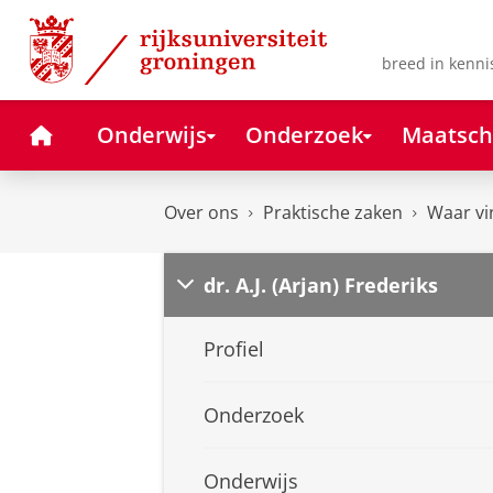
Skip
Skip
to
to
Content
Navigation
breed in kenni
Home
Onderwijs
Onderzoek
Maatsch
Over ons
Praktische zaken
Waar vi
dr. A.J. (Arjan) Frederiks
Profiel
Onderzoek
Onderwijs