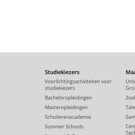
Studiekiezers
Maa
Voorlichtingsactiviteiten voor
Univ
studiekiezers
Gro
Bacheloropleidingen
Zoe
Masteropleidingen
Tal
Scholierenacademie
Sam
Cen
Summer Schools
Tec