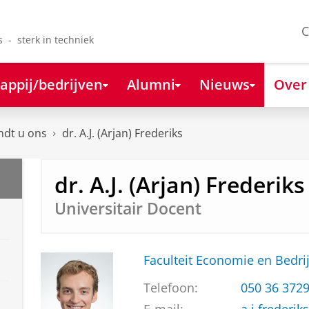
C
s - sterk in techniek
appij/bedrijven
Alumni
Nieuws
Over
ndt u ons
dr. A.J. (Arjan) Frederiks
dr. A.J. (Arjan) Frederiks
Universitair Docent
Faculteit Economie en Bedri
Telefoon:
050 36 372