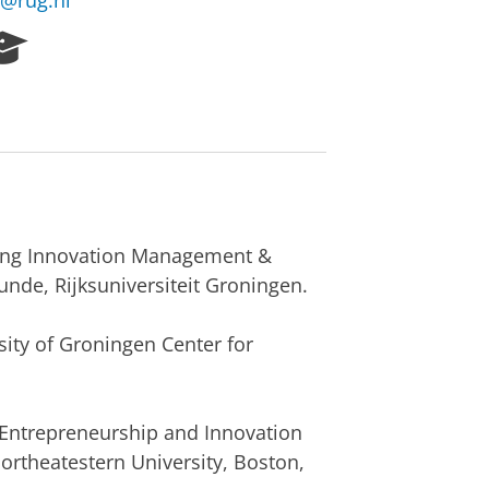
s@rug.nl
R
e
s
e
a
r
c
h
P
eling Innovation Management &
o
r
unde, Rijksuniversiteit Groningen.
t
a
sity of Groningen Center for
l
g Entrepreneurship and Innovation
rtheatestern University, Boston,