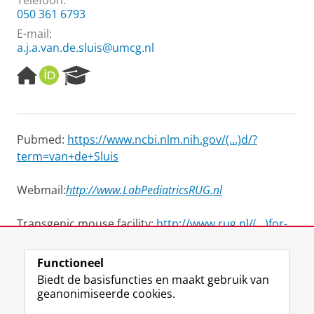
Telefoon:
050 361 6793
E-mail:
a.j.a.van.de.sluis@umcg.nl
H
O
R
o
R
e
m
C
s
e
I
e
p
D
a
Pubmed:
https://www.ncbi.nlm.nih.gov/(...)d/?
a
r
term=van+de+Sluis
g
c
e
h
P
Webmail:
http://www.LabPediatricsRUG.nl
o
r
Transgenic mouse facility:
http://www.rug.nl/(...)for-
t
ageing-research-
a
l
Functioneel
Laatst gewijzigd:
25 juni 2022 02:50
Biedt de basisfuncties en maakt gebruik van
geanonimiseerde cookies.