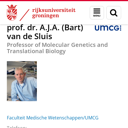
Skip
Skip
Over ons
prof. dr. A.J.A. (Bart) van de Sluis
Menu
Zoek
to
to
en
Content
Navigation
zoeken
prof. dr. A.J.A. (Bart)
van de Sluis
Professor of Molecular Genetics and
Translational Biology
Faculteit Medische Wetenschappen/UMCG