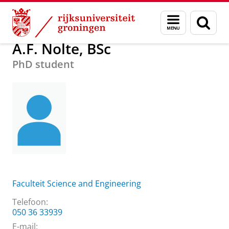
Skip
Skip
Over ons
A.F. Nolte, BSc
Menu
Zoek
to
to
en
Content
Navigation
zoeken
A.F. Nolte, BSc
PhD student
Faculteit Science and Engineering
Telefoon:
050 36 33939
E-mail: