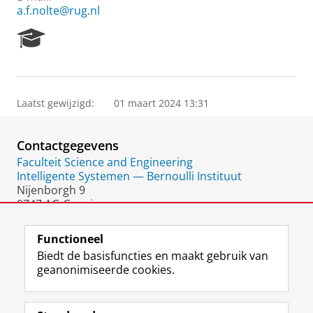
a.f.nolte@rug.nl
R
e
s
e
a
Laatst gewijzigd:
01 maart 2024 13:31
r
c
h
Contactgegevens
P
o
Faculteit Science and Engineering
r
Intelligente Systemen — Bernoulli Instituut
t
Nijenborgh 9
a
9747 AG Groningen
l
Nederland
Functioneel
Biedt de basisfuncties en maakt gebruik van
geanonimiseerde cookies.
F
L
R
I
Y
Volg de RUG
a
i
S
n
o