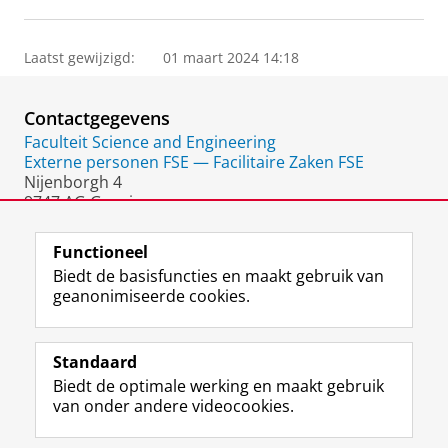
Laatst gewijzigd:
01 maart 2024 14:18
Contactgegevens
Faculteit Science and Engineering
Externe personen FSE — Facilitaire Zaken FSE
Nijenborgh 4
9747 AG Groningen
Nederland
Functioneel
Biedt de basisfuncties en maakt gebruik van
geanonimiseerde cookies.
F
L
R
I
Y
Volg de RUG
a
i
S
n
o
Standaard
c
n
S
s
u
Biedt de optimale werking en maakt gebruik
e
k
-
t
T
Studiekiezers
van onder andere videocookies.
b
e
f
a
u
Maatschappij/bedrijven
o
d
e
g
b