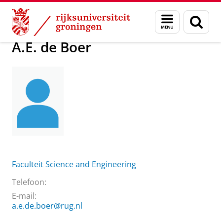
Skip
Skip
Over ons
A.E. de Boer
Menu
Zoek
to
to
en
Content
Navigation
zoeken
A.E. de Boer
Faculteit Science and Engineering
Telefoon:
E-mail:
a.e.de.boer@rug.nl