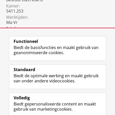
Kamer:
5411.253
Werktijden:
Ma-Vr
Telefoon:
06 3192 1801
Functioneel
Biedt de basisfuncties en maakt gebruik van
geanonimiseerde cookies.
F
L
R
I
Y
Volg de RUG
a
i
S
n
o
Standaard
c
n
S
s
u
Biedt de optimale werking en maakt gebruik
e
k
-
t
T
Studiekiezers
van onder andere videocookies.
b
e
f
a
u
Maatschappij/bedrijven
o
d
e
g
b
o
I
e
r
e
Alumni
k
n
d
a
-
Volledig
p
-
R
m
k
Biedt gepersonaliseerde content en maakt
Over ons
a
p
i
-
a
gebruik van marketingcookies.
g
a
j
a
n