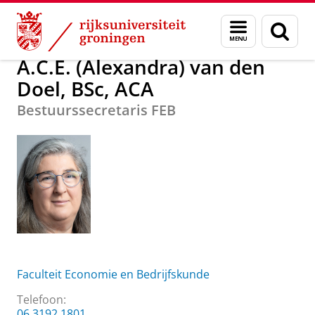
Skip
Skip
A.C.E. (Alexandra) van den Doel, BSc, ACA
Menu
Zoek
to
to
en
Content
Navigation
zoeken
A.C.E. (Alexandra) van den
Doel, BSc, ACA
Bestuurssecretaris FEB
Faculteit Economie en Bedrijfskunde
Telefoon:
06 3192 1801