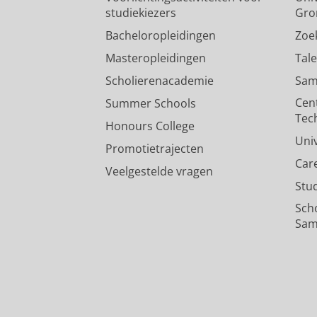
studiekiezers
Gro
Bacheloropleidingen
Zoe
Masteropleidingen
Tal
Scholierenacademie
Sam
Cen
Summer Schools
Tec
Honours College
Uni
Promotietrajecten
Car
Veelgestelde vragen
Stu
Sch
Sam