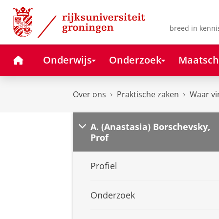
Skip
Skip
to
to
Content
Navigation
breed in kenni
Home
Onderwijs
Onderzoek
Maatsch
Over ons
Praktische zaken
Waar vi
A. (Anastasia) Borschevsky,
Prof
Profiel
Onderzoek