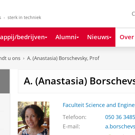
C
s - sterk in techniek
appij/bedrijven
Alumni
Nieuws
Over
ndt u ons
A. (Anastasia) Borschevsky, Prof
A. (Anastasia) Borschev
Faculteit Science and Engine
Telefoon:
050 36 348
E-mail:
a.borschev