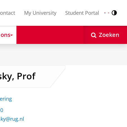
ontact
My University
Student Portal
Contr
Nederlands
English
 ons
Zoeken
sky, Prof
ering
50
sky@rug.nl