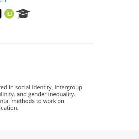
.nl
T
O
R
w
R
e
i
C
s
t
I
e
t
D
a
e
r
r
c
h
P
o
r
ed in social identity, intergroup
t
linity, and gender inequality.
a
ental methods to work on
l
ication.