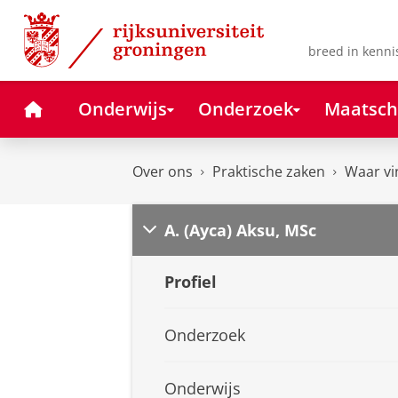
Skip
Skip
to
to
Content
Navigation
breed in kenni
Home
Onderwijs
Onderzoek
Maatsch
Over ons
Praktische zaken
Waar vi
A. (Ayca) Aksu, MSc
Profiel
Onderzoek
Onderwijs