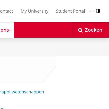
ontact
My University
Student Portal
Contr
Nederlands
English
 ons
Zoeken
chappijwetenschappen