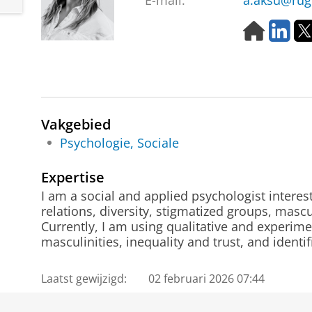
E-mail:
a.aksu@rug
H
L
o
i
m
n
e
k
p
e
a
d
g
I
Vakgebied
e
n
Psychologie, Sociale
Expertise
I am a social and applied psychologist interest
relations, diversity, stigmatized groups, mascu
Currently, I am using qualitative and experim
masculinities, inequality and trust, and identif
Laatst gewijzigd:
02 februari 2026 07:44