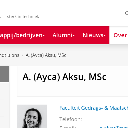
C
s - sterk in techniek
appij/bedrijven
Alumni
Nieuws
Over
ndt u ons
A. (Ayca) Aksu, MSc
A. (Ayca) Aksu, MSc
Faculteit Gedrags- & Maats
Telefoon: