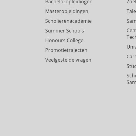
Bacheloropleidingen
Zoe
Masteropleidingen
Tal
Scholierenacademie
Sam
Cen
Summer Schools
Tec
Honours College
Uni
Promotietrajecten
Car
Veelgestelde vragen
Stu
Sch
Sam