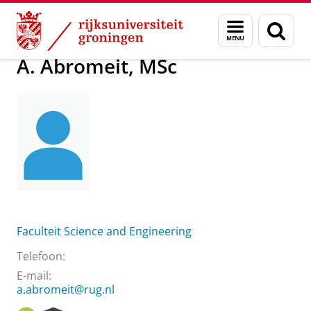
Skip
Skip
Over ons
A. Abromeit, MSc
Menu
Zoek
to
to
en
Content
Navigation
zoeken
A. Abromeit, MSc
Faculteit Science and Engineering
Telefoon:
E-mail:
a.abromeit@rug.nl