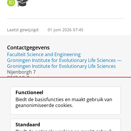
O
R
R
e
C
s
I
e
D
a
Laatst gewijzigd:
01 juni 2026 07:45
r
c
h
Contactgegevens
P
o
Faculteit Science and Engineering
r
Groningen Institute for Evolutionary Life Sciences —
t
Groningen Institute for Evolutionary Life Sciences
a
Nijenborgh 7
l
9747 AG Groningen
Nederland
Functioneel
Biedt de basisfuncties en maakt gebruik van
geanonimiseerde cookies.
F
L
R
I
Y
Volg de RUG
a
i
S
n
o
Standaard
c
n
S
s
u