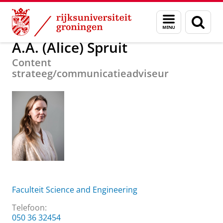
Skip
Skip
Over ons
A.A. (Alice) Spruit
Menu
Zoek
to
to
en
Content
Navigation
zoeken
A.A. (Alice) Spruit
Content
strateeg/communicatieadviseur
Faculteit Science and Engineering
Telefoon:
050 36 32454