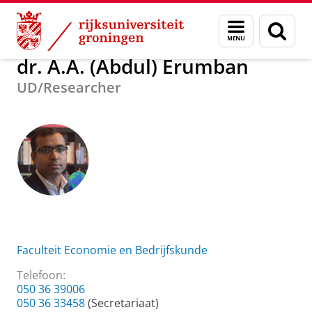
Skip
Skip
Over ons
dr. A.A. (Abdul) Erumban
Menu
Zoek
to
to
en
Content
Navigation
zoeken
dr. A.A. (Abdul) Erumban
UD/Researcher
Faculteit Economie en Bedrijfskunde
Telefoon:
050 36 39006
050 36 33458
(Secretariaat)