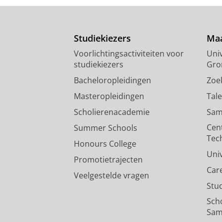
Studiekiezers
Maa
Voorlichtingsactiviteiten voor
Univ
studiekiezers
Gro
Bacheloropleidingen
Zoe
Masteropleidingen
Tal
Scholierenacademie
Sam
Cen
Summer Schools
Tec
Honours College
Uni
Promotietrajecten
Car
Veelgestelde vragen
Stu
Sch
Sam