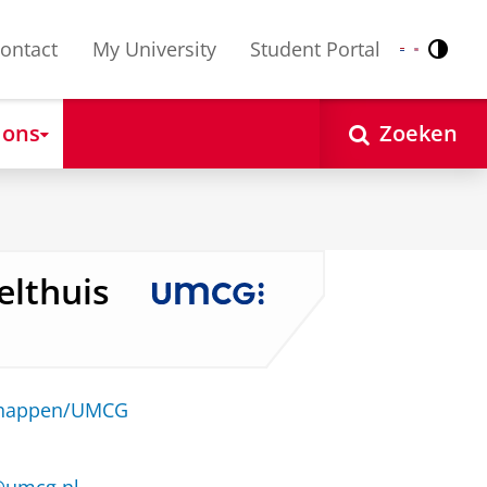
ontact
My University
Student Portal
Contr
Nederlands
English
 ons
Zoeken
elthuis
schappen/UMCG