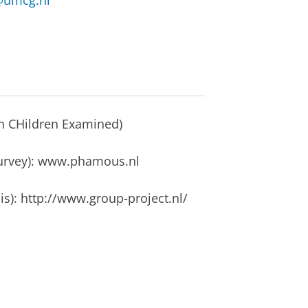
s@umcg.nl
in CHildren Examined)
rvey): www.phamous.nl
): http://www.group-project.nl/