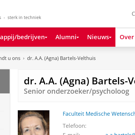
C
s - sterk in techniek
appij/bedrijven
Alumni
Nieuws
Over
ndt u ons
dr. A.A. (Agna) Bartels-Velthuis
dr. A.A. (Agna) Bartels-V
Senior onderzoeker/psycholoog
Faculteit Medische Weten
Telefoon: