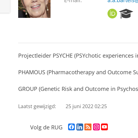
E-mail:
a.a.bartel
O
R
R
e
C
s
I
e
D
a
r
c
Projectleider PSYCHE (PSYchotic experiences 
h
P
PHAMOUS (Pharmacotherapy and Outcome Su
o
r
t
GROUP (Genetic Risk and Outcome in Psychosis
a
l
Laatst gewijzigd:
25 juni 2022 02:25
F
L
R
I
Y
Volg de RUG
a
i
S
n
o