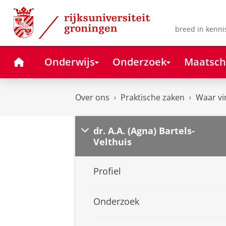
Skip
Skip
to
to
Content
Navigation
breed in kenni
Home
Onderwijs
Onderzoek
Maatsch
Over ons
Praktische zaken
Waar vi
dr. A.A. (Agna) Bartels-
Velthuis
Profiel
Onderzoek