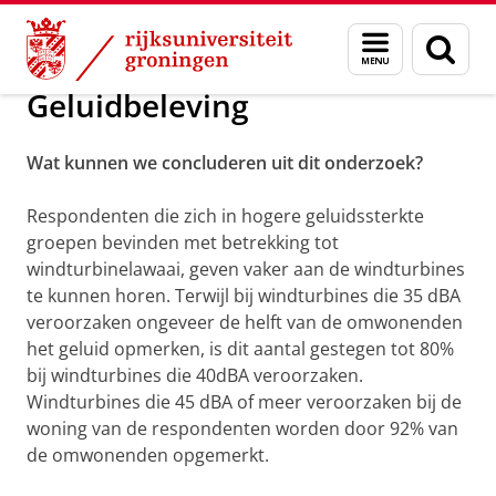
Skip
Skip
Het WINDFARM perception project
Menu
Zoek
to
to
en
Content
Navigation
zoeken
Geluidbeleving
Wat kunnen we concluderen uit dit onderzoek?
Respondenten die zich in hogere geluidssterkte
groepen bevinden met betrekking tot
windturbinelawaai, geven vaker aan de windturbines
te kunnen horen. Terwijl bij windturbines die 35 dBA
veroorzaken ongeveer de helft van de omwonenden
het geluid opmerken, is dit aantal gestegen tot 80%
bij windturbines die 40dBA veroorzaken.
Windturbines die 45 dBA of meer veroorzaken bij de
woning van de respondenten worden door 92% van
de omwonenden opgemerkt.