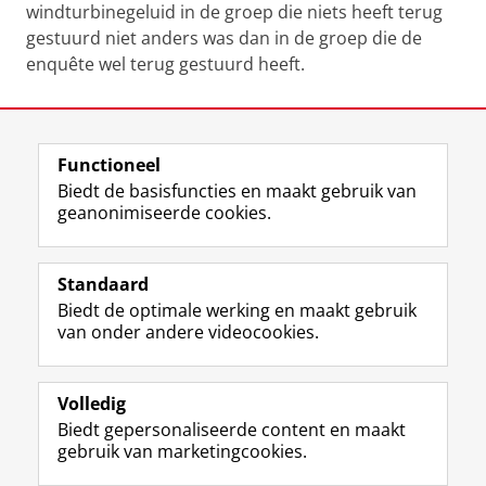
windturbinegeluid in de groep die niets heeft terug
gestuurd niet anders was dan in de groep die de
enquête wel terug gestuurd heeft.
Laatst gewijzigd:
05 april 2019 12:09
Functioneel
View this page in:
English
Biedt de basisfuncties en maakt gebruik van
geanonimiseerde cookies.
F
L
R
I
Y
Volg de RUG
a
i
S
n
o
Standaard
c
n
S
s
u
Biedt de optimale werking en maakt gebruik
e
k
-
t
T
Studiekiezers
van onder andere videocookies.
b
e
f
a
u
Maatschappij/bedrijven
o
d
e
g
b
o
I
e
r
e
Alumni
k
n
d
a
-
Volledig
p
-
R
m
k
Biedt gepersonaliseerde content en maakt
Over ons
a
p
i
-
a
gebruik van marketingcookies.
g
a
j
a
n