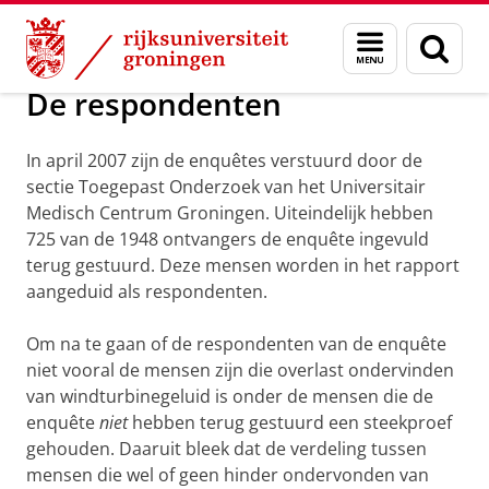
Skip
Skip
Het WINDFARM perception project
Menu
Zoek
to
to
en
Content
Navigation
zoeken
De respondenten
In april 2007 zijn de enquêtes verstuurd door de
sectie Toegepast Onderzoek van het Universitair
Medisch Centrum Groningen. Uiteindelijk hebben
725 van de 1948 ontvangers de enquête ingevuld
terug gestuurd. Deze mensen worden in het rapport
aangeduid als respondenten.
Om na te gaan of de respondenten van de enquête
niet vooral de mensen zijn die overlast ondervinden
van windturbinegeluid is onder de mensen die de
enquête
niet
hebben terug gestuurd een steekproef
gehouden. Daaruit bleek dat de verdeling tussen
mensen die wel of geen hinder ondervonden van