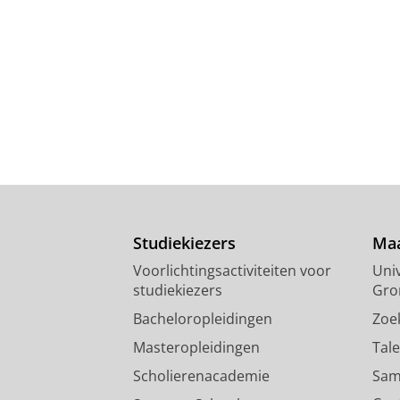
Studiekiezers
Maa
Voorlichtingsactiviteiten voor
Univ
studiekiezers
Gro
Bacheloropleidingen
Zoe
Masteropleidingen
Tal
Scholierenacademie
Sam