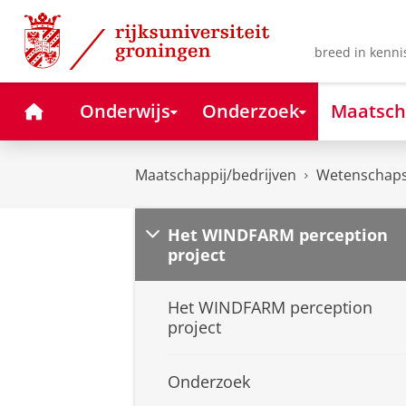
Skip
Skip
to
to
Content
Navigation
breed in kenni
Home
Onderwijs
Onderzoek
Maatsch
Maatschappij/bedrijven
Wetenschaps
Het WINDFARM perception
project
Het WINDFARM perception
project
Onderzoek