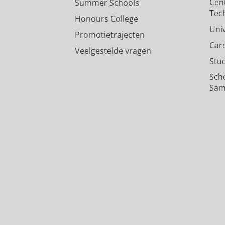
Cen
Summer Schools
Tec
Honours College
Uni
Promotietrajecten
Car
Veelgestelde vragen
Stu
Sch
Sam