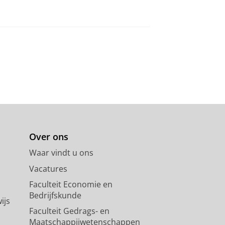
Over ons
Waar vindt u ons
Vacatures
Faculteit Economie en
Bedrijfskunde
ijs
Faculteit Gedrags- en
Maatschappijwetenschappen