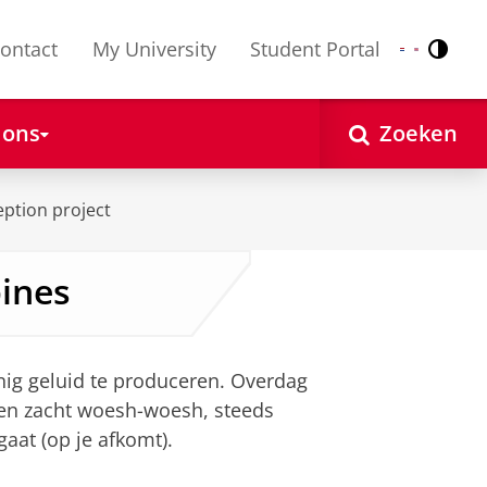
ontact
My University
Student Portal
Contr
Nederlands
English
 ons
Zoeken
ption project
bines
inig geluid te produceren. Overdag
 een zacht woesh-woesh, steeds
aat (op je afkomt).