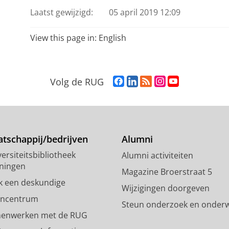
Laatst gewijzigd:
05 april 2019 12:09
View this page in:
English
F
L
R
I
Y
Volg de RUG
a
i
S
n
o
c
n
S
s
u
e
k
-
t
T
b
e
f
a
u
o
d
e
g
b
tschappij/bedrijven
Alumni
o
I
e
r
e
ersiteitsbibliotheek
Alumni activiteiten
k
n
d
a
-
ningen
p
-
R
m
k
Magazine Broerstraat 5
a
p
i
-
a
k een deskundige
Wijzigingen doorgeven
g
a
j
a
n
encentrum
Steun onderzoek en onderw
i
g
k
c
a
enwerken met de RUG
n
i
s
c
a
a
n
u
o
l