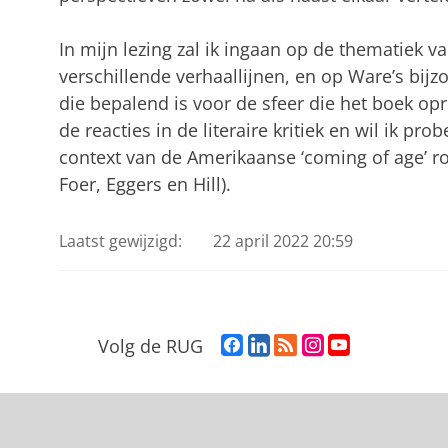
In mijn lezing zal ik ingaan op de thematiek 
verschillende verhaallijnen, en op Ware’s bijzo
die bepalend is voor de sfeer die het boek op
de reacties in de literaire kritiek en wil ik pr
context van de Amerikaanse ‘coming of age’ ro
Foer, Eggers en Hill).
Laatst gewijzigd:
22 april 2022 20:59
F
L
R
I
Y
Volg de RUG
a
i
S
n
o
c
n
S
s
u
e
k
-
t
T
b
e
f
a
u