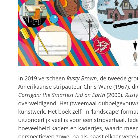
In 2019 verscheen
Rusty Brown
, de tweede gro
Amerikaanse stripauteur Chris Ware (1967), 
Corrigan: the Smartest Kid on Earth
(2000).
Rust
overweldigend. Het (tweemaal dubbelgevouwen 
kunstwerk. Het boek zelf, in ‘landscape’ forma
uitzonderlijk veel is voor een stripverhaal. Ie
hoeveelheid kaders en kadertjes, waarin meerd
perspectieven zowel na als naast elkaar verte