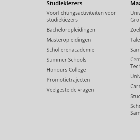
Studiekiezers
Maa
Voorlichtingsactiviteiten voor
Univ
studiekiezers
Gro
Bacheloropleidingen
Zoe
Masteropleidingen
Tal
Scholierenacademie
Sam
Cen
Summer Schools
Tec
Honours College
Uni
Promotietrajecten
Car
Veelgestelde vragen
Stu
Sch
Sam