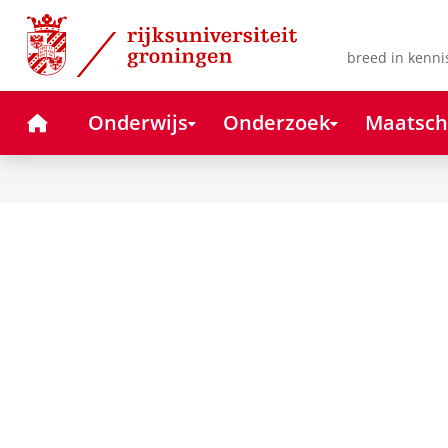
Skip
Skip
to
to
Content
Navigation
breed in kenni
Home
Onderwijs
Onderzoek
Maatsch