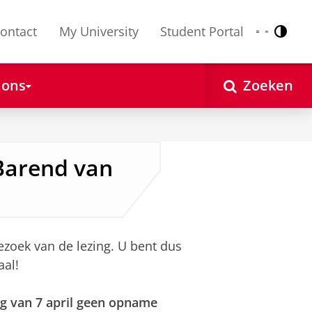
ontact
My University
Student Portal
Contr
Nederlands
English
 ons
Zoeken
 Barend van
ezoek van de lezing. U bent dus
aal!
ng van 7 april geen opname