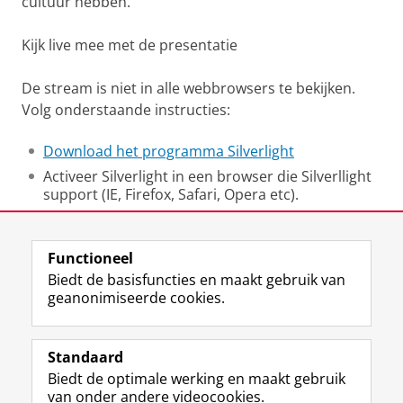
cultuur hebben.
Kijk live mee met de presentatie
De stream is niet in alle webbrowsers te bekijken.
Volg onderstaande instructies:
Download het programma Silverlight
Activeer Silverlight in een browser die Silverllight
support
(IE, Firefox, Safari, Opera etc).
Laatst gewijzigd:
14 april 2026 12:40
Functioneel
Biedt de basisfuncties en maakt gebruik van
geanonimiseerde cookies.
F
L
R
I
Y
Volg de RUG
a
i
S
n
o
Standaard
c
n
S
s
u
Biedt de optimale werking en maakt gebruik
e
k
-
t
T
Studiekiezers
van onder andere videocookies.
b
e
f
a
u