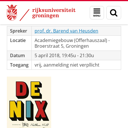
Skip
Skip
Menu
Zoek
to
to
De Nix
Content
Navigation
en
zoeken
Spreker
prof. dr. Barend van Heusden
Locatie
Academiegebouw (Offerhauszaal) -
Broerstraat 5, Groningen
Datum
5 april 2018, 19:45u - 21:30u
Toegang
vrij, aanmelding niet verpllicht