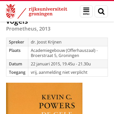
Skip
Skip
Menu
Zoek
to
to
Kevin C. Powers: De gele
Content
Navigation
en
vogels
zoeken
Prometheus, 2013
Spreker
dr. Joost Krijnen
Plaats
Academiegebouw (Offerhauszaal) -
Broerstraat 5, Groningen
Datum
22 januari 2015, 19.45u - 21.30u
Toegang
vrij, aanmelding niet verplicht