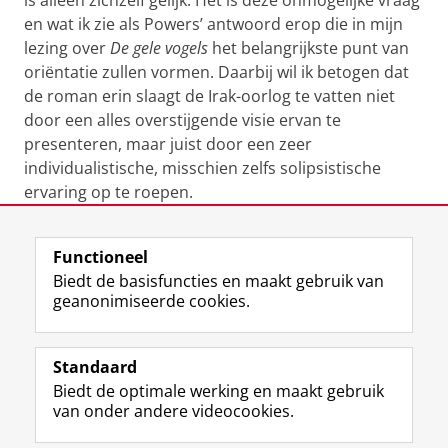
is alleen zichzelf gelijk. Het is deze onmogelijke vraag
en wat ik zie als Powers’ antwoord erop die in mijn
lezing over
De gele vogels
het belangrijkste punt van
oriëntatie zullen vormen. Daarbij wil ik betogen dat
de roman erin slaagt de Irak-oorlog te vatten niet
door een alles overstijgende visie ervan te
presenteren, maar juist door een zeer
individualistische, misschien zelfs solipsistische
ervaring op te roepen.
Laatst gewijzigd:
16 december 2019 11:45
Functioneel
Biedt de basisfuncties en maakt gebruik van
geanonimiseerde cookies.
F
L
R
I
Y
Volg de RUG
a
i
S
n
o
Standaard
c
n
S
s
u
Biedt de optimale werking en maakt gebruik
e
k
-
t
T
Studiekiezers
van onder andere videocookies.
b
e
f
a
u
Maatschappij/bedrijven
o
d
e
g
b