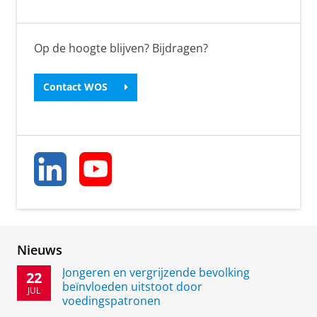
n
e
r
Op de hoogte blijven? Bijdragen?
g
y
Contact WOS
a
n
d
C
l
i
m
Nieuws
a
Jongeren en vergrijzende bevolking
22
t
beïnvloeden uitstoot door
JUL
voedingspatronen
e