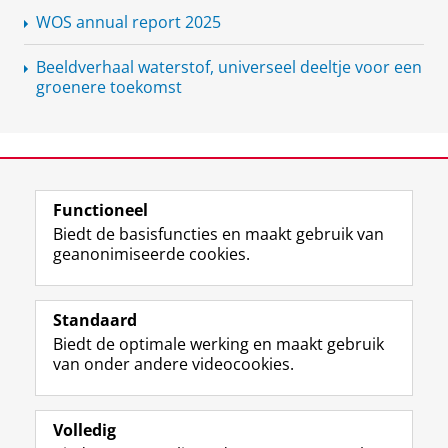
WOS annual report 2025
Beeldverhaal waterstof, universeel deeltje voor een
groenere toekomst
View this page in:
English
Functioneel
Biedt de basisfuncties en maakt gebruik van
geanonimiseerde cookies.
L
Y
Volg ons op
i
o
Standaard
n
u
Biedt de optimale werking en maakt gebruik
k
T
Studiekiezers
van onder andere videocookies.
e
u
Maatschappij/bedrijven
d
b
I
e
Alumni
n
-
Volledig
-
k