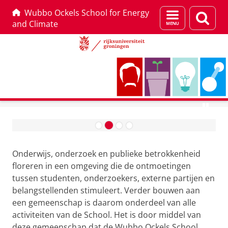
Wubbo Ockels School for Energy
Menu
Zoek
and Climate
en
zoeken
Skip
Skip
Research
to
to
W
Content
Navigation
u
Onderwijs, onderzoek en publieke betrokkenheid
b
floreren in een omgeving die de ontmoetingen
b
tussen studenten, onderzoekers, externe partijen en
o
belangstellenden stimuleert. Verder bouwen aan
O
een gemeenschap is daarom onderdeel van alle
activiteiten van de School. Het is door middel van
c
deze gemeenschap dat de Wubbo Ockels School