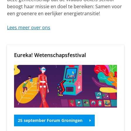
k
beoogt haar missie en doel te bereiken: Samen voor
e
een groenere en eerlijker energietransitie!
l
Lees meer over ons
s
S
c
Eureka! Wetenschapsfestival
h
o
o
l
f
o
r
25 september Forum Groningen
E