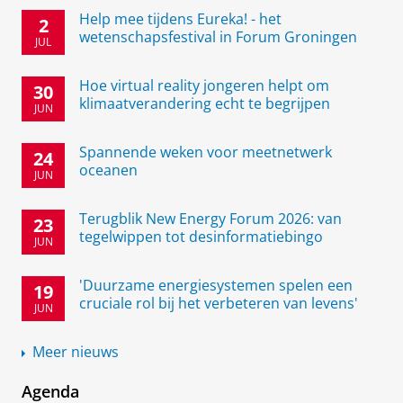
Help mee tijdens Eureka! - het
2
wetenschapsfestival in Forum Groningen
JUL
Hoe virtual reality jongeren helpt om
30
klimaatverandering echt te begrijpen
JUN
Spannende weken voor meetnetwerk
24
oceanen
JUN
Terugblik New Energy Forum 2026: van
23
tegelwippen tot desinformatiebingo
JUN
'Duurzame energiesystemen spelen een
19
cruciale rol bij het verbeteren van levens'
JUN
Meer nieuws
Agenda