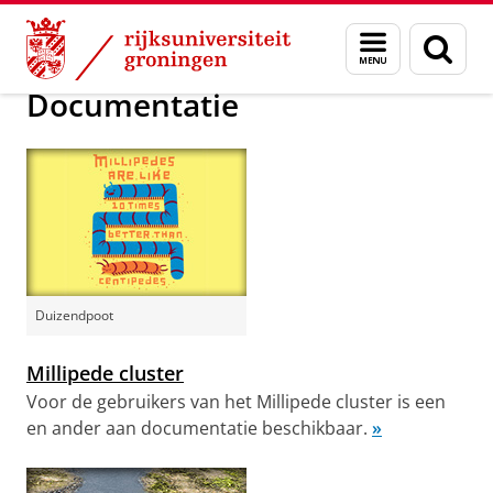
Skip
Skip
Maatschappij/bedrijven
Visualisatie
Menu
Zoek
to
to
en
Content
Navigation
zoeken
Documentatie
Duizendpoot
Millipede cluster
Voor de gebruikers van het Millipede cluster is een
en ander aan documentatie beschikbaar.
»