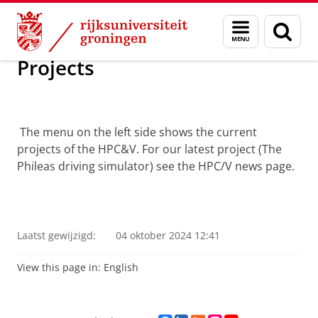
Skip
Skip
Maatschappij/bedrijven
Visualisatie
Menu
Zoek
to
to
en
Content
Navigation
zoeken
Projects
The menu on the left side shows the current
projects of the HPC&V. For our latest project (The
Phileas driving simulator) see the HPC/V news page.
Laatst gewijzigd:
04 oktober 2024 12:41
View this page in:
English