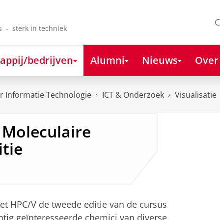
C
s - sterk in techniek
appij/bedrijven
Alumni
Nieuws
Over
 Informatie Technologie
ICT & Onderzoek
Visualisatie
 Moleculaire
itie
et HPC/V de tweede editie van de cursus
intig geïnteresseerde chemici van diverse