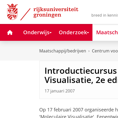
Skip
Skip
to
to
Content
Navigation
breed in kenni
Home
Onderwijs
Onderzoek
Maatsch
Maatschappij/bedrijven
Centrum voor
Introductiecursus
Visualisatie, 2e ed
17 januari 2007
Op 17 februari 2007 organiseerde h
'Moleculaire Visualisatie'. Eenentw