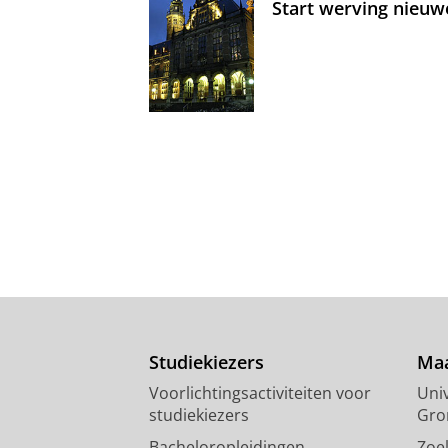
Start werving nieuw
Studiekiezers
Maa
Voorlichtingsactiviteiten voor
Univ
studiekiezers
Gro
Bacheloropleidingen
Zoe