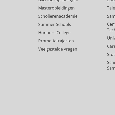
Masteropleidingen
Tal
Scholierenacademie
Sam
Cen
Summer Schools
Tec
Honours College
Uni
Promotietrajecten
Car
Veelgestelde vragen
Stu
Sch
Sam