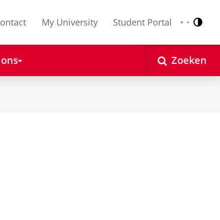
ontact
My University
Student Portal
Contr
Nederlands
English
 ons
Zoeken