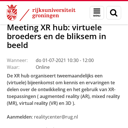
Skip
Skip
Maatschappij/bedrijven
Actueel
Menu
Zoek
to
to
en
Content
Navigation
zoeken
Meeting XR hub: virtuele
broeders en de bliksem in
beeld
Wanneer:
do 01-07-2021 10:30 - 12:00
Waar:
Online
De XR hub organiseert tweemaandelijks een
(virtuele) bijeenkomst om kennis en ervaringen te
delen over de ontwikkeling en het gebruik van XR-
toepassingen (
augmented reality (AR), mixed reality
(MR), virtual reality (VR) en 3D
).
Aanmelden
: realitycenter@rug.nl