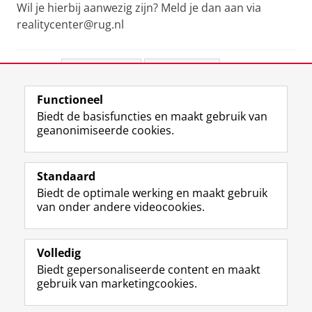
Wil je hierbij aanwezig zijn? Meld je dan aan via
realitycenter@rug.nl
Deel dit
Facebook
LinkedIn
Functioneel
View this page in:
English
Biedt de basisfuncties en maakt gebruik van
geanonimiseerde cookies.
F
L
R
I
Y
Volg de RUG
a
i
S
n
o
Standaard
c
n
S
s
u
Biedt de optimale werking en maakt gebruik
e
k
-
t
T
Studiekiezers
van onder andere videocookies.
b
e
f
a
u
Maatschappij/bedrijven
o
d
e
g
b
o
I
e
r
e
Alumni
k
n
d
a
-
Volledig
p
-
R
m
k
Biedt gepersonaliseerde content en maakt
Over ons
a
p
i
-
a
gebruik van marketingcookies.
g
a
j
a
n
i
g
k
c
a