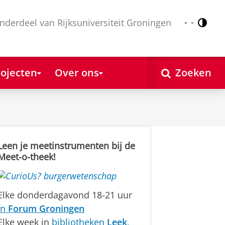
nderdeel van Rijksuniversiteit Groningen
Contr
Nederlands
English
ojecten
Over ons
Zoeken
Leen je meetinstrumenten bij de
Meet-o-theek!
Elke donderdagavond 18-21 uur
in
Forum Groningen
Elke week in
bibliotheken
Leek
,