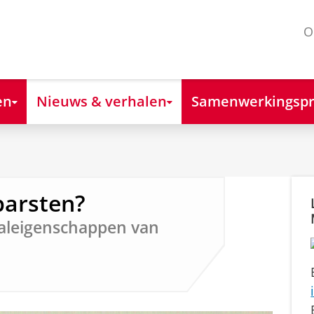
O
en
Nieuws & verhalen
Samenwerkingspr
barsten?
aaleigenschappen van