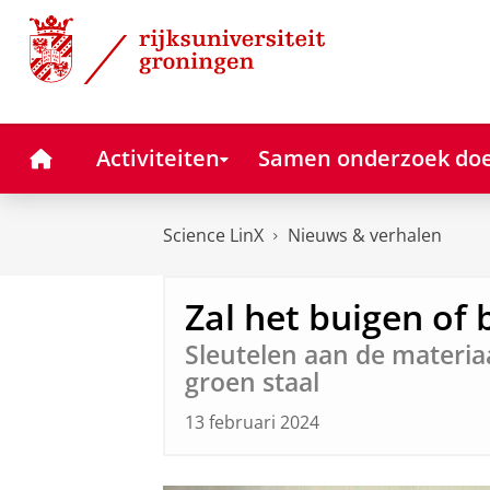
Skip
Skip
Science LinX
to
to
Content
Navigation
Home
Activiteiten
Samen onderzoek do
Science LinX
Nieuws & verhalen
Zal het buigen of 
Sleutelen aan de materi
groen staal
13 februari 2024