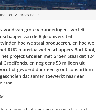
hina. Foto Andreas Habich
oravond van grote veranderingen,’ vertelt
schapper van de Rijksuniversiteit
tvinden hoe we staal produceren, en hoe we
 met RUG-materiaalwetenschappers Bart Kooi,
j het project Groeien met Groen Staal dat 124
al Groeifonds, en nog eens 53 miljoen uit
 wordt uitgevoerd door een groot consortium
hogescholen dat samen toewerkt naar een
 staal.
ek
kilo nieuw staal per persoon per dag; al dat