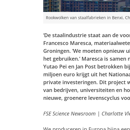
Rookwolken van staalfabrieken in Benxi, C
‘De staalindustrie staat aan de vo
Francesco Maresca, materiaalweten
Groningen. ‘We moeten opnieuw ui
het gebruiken.’ Maresca is samen
Yutao Pei en Jan Post betrokken bi
miljoen euro krijgt uit het Nationa
private investeringen. Dit project
van bedrijven, universiteiten en 
nieuwe, groenere levenscyclus voor
FSE Science Newsroom | Charlotte Vl
We produceren in Europa bijna een 